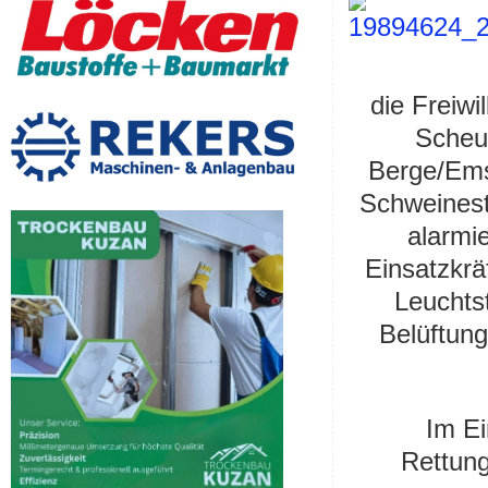
die Freiwi
Scheu
Berge/Ems
Schweinest
alarmie
Einsatzkrä
Leuchts
Belüftung
Im Ei
Rettun