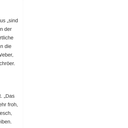
us „sind
n der
tliche
n die
Weber,
chröer.
t. „Das
hr froh,
resch,
iben.