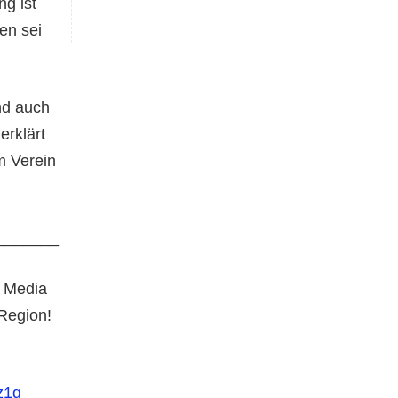
g ist
en sei
nd auch
erklärt
m Verein
_______
 Media
 Region!
z1q