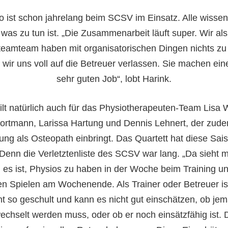
o ist schon jahrelang beim SCSV im Einsatz. Alle wisse
was zu tun ist. „Die Zusammenarbeit läuft super. Wir als
teamteam haben mit organisatorischen Dingen nichts zu
wir uns voll auf die Betreuer verlassen. Sie machen ein
sehr guten Job“, lobt Harink.
ilt natürlich auch für das Physiotherapeuten-Team Lisa 
ortmann, Larissa Hartung und Dennis Lehnert, der zude
ung als Osteopath einbringt. Das Quartett hat diese Sais
 Denn die Verletztenliste des SCSV war lang. „Da sieht 
g es ist, Physios zu haben in der Woche beim Training u
en Spielen am Wochenende. Als Trainer oder Betreuer i
ht so geschult und kann es nicht gut einschätzen, ob je
chselt werden muss, oder ob er noch einsätzfähig ist. D