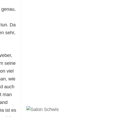
n genau,
 tun. Da
en sehr,
Weber,
m seine
on viel
man, wie
nd auch
st man
mand
a ist es