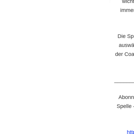
wich
immer
Die Sp
auswär
der Coa
______
Abonni
Spelle 
ht