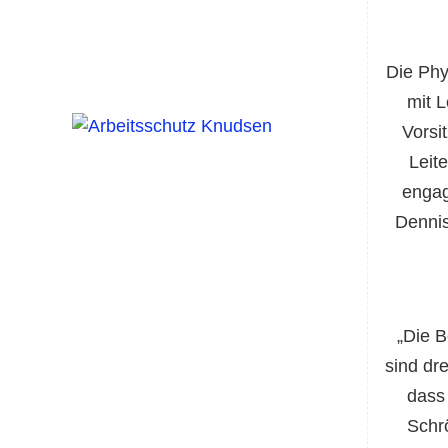
Die Phy
mit 
Vorsi
Leit
engag
Dennis
„Die B
sind dr
dass 
Schr