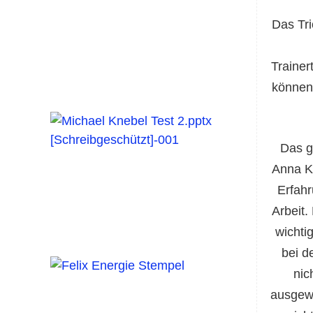
Das Tri
Trainer
können 
Das g
Anna K
Erfahr
Arbeit.
wichti
bei d
nic
ausgewe