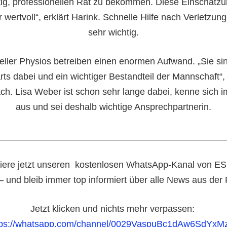
tig, professionellen Rat zu bekommen. Diese Einschätzun
 wertvoll“, erklärt Harink. Schnelle Hilfe nach Verletzung
sehr wichtig.
eller Physios betreiben einen enormen Aufwand. „Sie si
ts dabei und ein wichtiger Bestandteil der Mannschaft“, 
ch. Lisa Weber ist schon sehr lange dabei, kenne sich i
aus und sei deshalb wichtige Ansprechpartnerin.
_____________________________________________
ere jetzt unseren
kostenlosen WhatsApp-Kanal von ES
– und bleib immer top informiert über alle News aus der
Jetzt klicken und nichts mehr verpassen:
tps://whatsapp.com/channel/0029VaspuBc1dAw6SdYxM