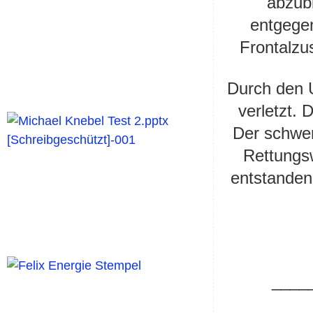
abzub
entgege
Frontalz
Durch den U
verletzt. 
Der schwer
Rettungs
entstanden
____