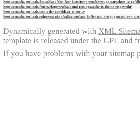
https://esmedia-spelle.de/deutschlandfahrt-fuer-historische-nutzfahrzeuge-startschuss-ist-gefall
https://esmedia-spelle.de/feuerwehrgeraetehaus-und-rettungswache-in-rheine-eingeweiht/
https://esmedia-spelle.de/tennis-der-extraklasse-in-spelle/
https://esmedia-spelle.de/radgenuss-ohne-ballast-emsland-koffer-taxi-bringt-gepaeck-von-tuer
Dynamically generated with
XML Sitemap
template is released under the GPL and fr
If you have problems with your sitemap p