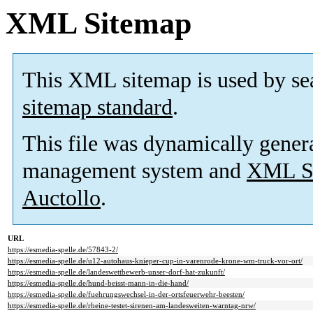
XML Sitemap
This XML sitemap is used by se
sitemap standard
.
This file was dynamically gener
management system and
XML Si
Auctollo
.
URL
https://esmedia-spelle.de/57843-2/
https://esmedia-spelle.de/u12-autohaus-knieper-cup-in-varenrode-krone-wm-truck-vor-ort/
https://esmedia-spelle.de/landeswettbewerb-unser-dorf-hat-zukunft/
https://esmedia-spelle.de/hund-beisst-mann-in-die-hand/
https://esmedia-spelle.de/fuehrungswechsel-in-der-ortsfeuerwehr-beesten/
https://esmedia-spelle.de/rheine-testet-sirenen-am-landesweiten-warntag-nrw/