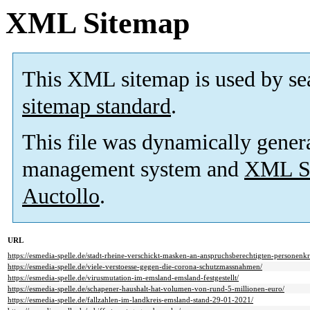
XML Sitemap
This XML sitemap is used by se
sitemap standard
.
This file was dynamically gener
management system and
XML Si
Auctollo
.
URL
https://esmedia-spelle.de/stadt-rheine-verschickt-masken-an-anspruchsberechtigten-personenkr
https://esmedia-spelle.de/viele-verstoesse-gegen-die-corona-schutzmassnahmen/
https://esmedia-spelle.de/virusmutation-im-emsland-emsland-festgestellt/
https://esmedia-spelle.de/schapener-haushalt-hat-volumen-von-rund-5-millionen-euro/
https://esmedia-spelle.de/fallzahlen-im-landkreis-emsland-stand-29-01-2021/