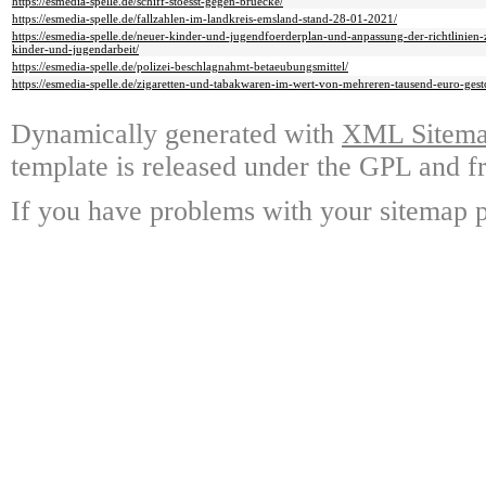
https://esmedia-spelle.de/schiff-stoesst-gegen-bruecke/
https://esmedia-spelle.de/fallzahlen-im-landkreis-emsland-stand-28-01-2021/
https://esmedia-spelle.de/neuer-kinder-und-jugendfoerderplan-und-anpassung-der-richtlinien-
kinder-und-jugendarbeit/
https://esmedia-spelle.de/polizei-beschlagnahmt-betaeubungsmittel/
https://esmedia-spelle.de/zigaretten-und-tabakwaren-im-wert-von-mehreren-tausend-euro-gest
Dynamically generated with
XML Sitemap
template is released under the GPL and fr
If you have problems with your sitemap p