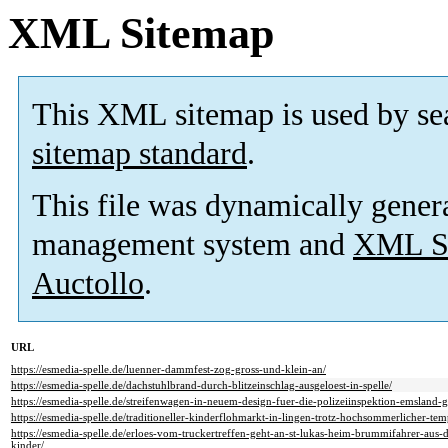
XML Sitemap
This XML sitemap is used by se
sitemap standard
.
This file was dynamically gener
management system and
XML Si
Auctollo
.
URL
https://esmedia-spelle.de/luenner-dammfest-zog-gross-und-klein-an/
https://esmedia-spelle.de/dachstuhlbrand-durch-blitzeinschlag-ausgeloest-in-spelle/
https://esmedia-spelle.de/streifenwagen-in-neuem-design-fuer-die-polizeiinspektion-emsland-g
https://esmedia-spelle.de/traditioneller-kinderflohmarkt-in-lingen-trotz-hochsommerlicher-tem
https://esmedia-spelle.de/erloes-vom-truckertreffen-geht-an-st-lukas-heim-brummifahrer-aus
kinder/