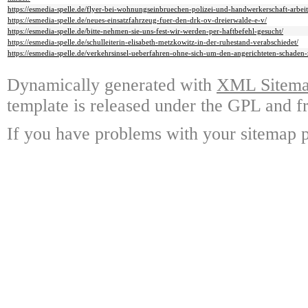
https://esmedia-spelle.de/flyer-bei-wohnungseinbruechen-polizei-und-handwerkerschaft-arbe
https://esmedia-spelle.de/neues-einsatzfahrzeug-fuer-den-drk-ov-dreierwalde-e-v/
https://esmedia-spelle.de/bitte-nehmen-sie-uns-fest-wir-werden-per-haftbefehl-gesucht/
https://esmedia-spelle.de/schulleiterin-elisabeth-metzkowitz-in-der-ruhestand-verabschiedet/
https://esmedia-spelle.de/verkehrsinsel-ueberfahren-ohne-sich-um-den-angerichteten-schade
Dynamically generated with
XML Sitemap
template is released under the GPL and fr
If you have problems with your sitemap p