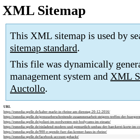
XML Sitemap
This XML sitemap is used by se
sitemap standard
.
This file was dynamically gener
management system and
XML Si
Auctollo
.
URL
https://esmedia-spelle.de/kalter-markt-in-rheine-am-dienstag-20-12-2016/
https://esmedia-spelle.de/grenzueberschreitende-zusammenarbeit-steigern-treffen-der-buerger
https://esmedia-spelle.de/polizei-im-nordwesten-mit-bodycams-im-einsatz/
https://esmedia-spelle.de/einladend-modern-und-gemuetlich-umbau-der-baeckerei-korte-im-
https://esmedia-spelle.de/900-e-spende-fuer-das-kremer-haus-in-rheine/
https://esmedia-spelle.de/facebook-account-gehackt/