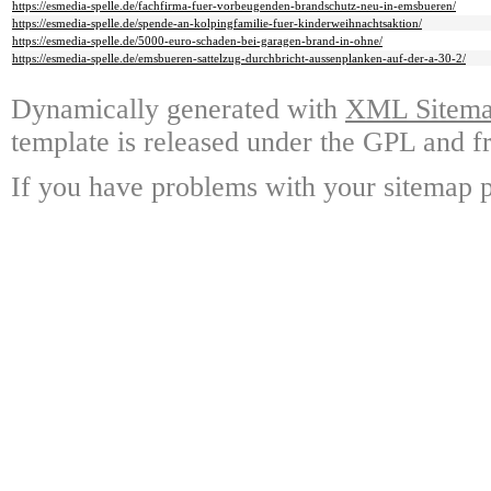
https://esmedia-spelle.de/fachfirma-fuer-vorbeugenden-brandschutz-neu-in-emsbueren/
https://esmedia-spelle.de/spende-an-kolpingfamilie-fuer-kinderweihnachtsaktion/
https://esmedia-spelle.de/5000-euro-schaden-bei-garagen-brand-in-ohne/
https://esmedia-spelle.de/emsbueren-sattelzug-durchbricht-aussenplanken-auf-der-a-30-2/
Dynamically generated with
XML Sitemap
template is released under the GPL and fr
If you have problems with your sitemap p