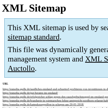
XML Sitemap
This XML sitemap is used by se
sitemap standard
.
This file was dynamically gener
management system and
XML Si
Auctollo
.
URL
https://esmedia-spelle.de/suedliches-emsland-und-schuettorf-profitieren-von-investitionen-in
https://esmedia-spelle.de/gut-beraten-im-emsland/
https://esmedia-spelle.de/erfolgreicher-schlag-gegen-den-rauschgiftschmuggel-im-emsland-g
https://esmedia-spelle.de/brandserie-in-wietmarschen-lohne-amtsgericht-nordhorn-erlaesst-haf
https://esmedia-spelle.de/kattenknueppelfest-in-schapen-am-20-01-2018/