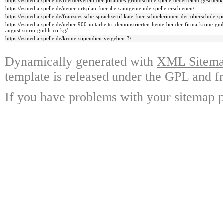
https://esmedia-spelle.de/foerderverein-der-johannes-grundschule-spelle-ueberreicht-geschenk
https://esmedia-spelle.de/neuer-ortsplan-fuer-die-samtgemeinde-spelle-erschienen/
https://esmedia-spelle.de/franzoesische-sprachzertifikate-fuer-schuelerinnen-der-oberschule-spe
https://esmedia-spelle.de/ueber-900-mitarbeiter-demonstrierten-heute-bei-der-firma-krone-g
august-storm-gmbh-co-kg/
https://esmedia-spelle.de/krone-stipendien-vergeben-3/
Dynamically generated with
XML Sitemap
template is released under the GPL and fr
If you have problems with your sitemap p