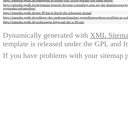
https://esmedia-spelle.de/essensgeld-in-hoehe-von-3000e-geklaut-wer-kann-helfen/
https://esmedia-spelle.de/stegemann-besucht-deponie-venneberg-zum-tag-der-daseinsvorsorge-a
regionalen-infrastruktur/
https://esmedia-spelle.de/mit-30-km-h-durch-die-schapener-strasse/
https://esmedia-spelle.de/zeltlager-der-niedersaechsischen-jugendfeuerwehren-eroeffnet-in-wo
https://esmedia-spelle.de/wohnwagen-kippt-auf-der-a-30-um/
Dynamically generated with
XML Sitemap
template is released under the GPL and fr
If you have problems with your sitemap p