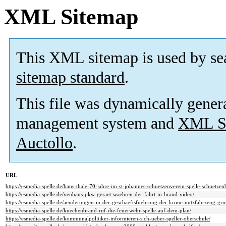
XML Sitemap
This XML sitemap is used by se
sitemap standard
.
This file was dynamically gener
management system and
XML Si
Auctollo
.
URL
https://esmedia-spelle.de/hans-thale-70-jahre-im-st-johannes-schuetzenverein-spelle-schuetzen
https://esmedia-spelle.de/venhaus-pkw-geraet-waehren-der-fahrt-in-brand-video/
https://esmedia-spelle.de/aenderungen-in-der-geschaeftsfuehrung-der-krone-nutzfahrzeug-gru
https://esmedia-spelle.de/kuechenbrand-ruf-die-feuerwehr-spelle-auf-dem-plan/
https://esmedia-spelle.de/kommunalpolitiker-informieren-sich-ueber-speller-oberschule/