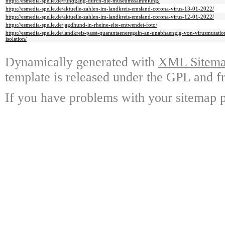
https://esmedia-spelle.de/rundgang-durch-die-museumssammlung/
https://esmedia-spelle.de/aktuelle-zahlen-im-landkreis-emsland-corona-virus-13-01-2022/
https://esmedia-spelle.de/aktuelle-zahlen-im-landkreis-emsland-corona-virus-12-01-2022/
https://esmedia-spelle.de/jagdhund-in-rheine-elte-entwendet-foto/
https://esmedia-spelle.de/landkreis-passt-quarantaeneregeln-an-unabhaengig-von-virusmutation
isolation/
Dynamically generated with
XML Sitemap
template is released under the GPL and fr
If you have problems with your sitemap p