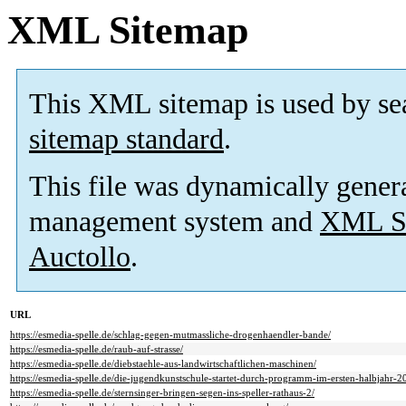
XML Sitemap
This XML sitemap is used by se
sitemap standard
.
This file was dynamically gener
management system and
XML Si
Auctollo
.
URL
https://esmedia-spelle.de/schlag-gegen-mutmassliche-drogenhaendler-bande/
https://esmedia-spelle.de/raub-auf-strasse/
https://esmedia-spelle.de/diebstaehle-aus-landwirtschaftlichen-maschinen/
https://esmedia-spelle.de/die-jugendkunstschule-startet-durch-programm-im-ersten-halbjahr-2
https://esmedia-spelle.de/sternsinger-bringen-segen-ins-speller-rathaus-2/