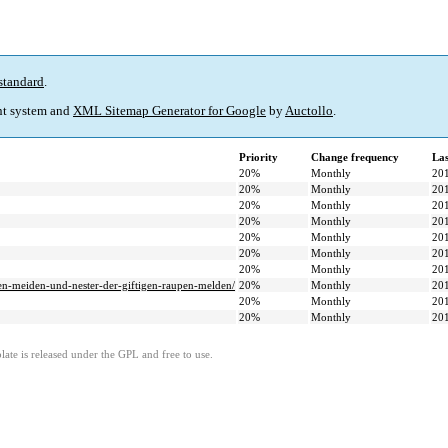
standard
.
t system and
XML Sitemap Generator for Google
by
Auctollo
.
Priority
Change frequency
La
20%
Monthly
20
20%
Monthly
20
20%
Monthly
20
20%
Monthly
20
20%
Monthly
20
20%
Monthly
20
20%
Monthly
20
gen-meiden-und-nester-der-giftigen-raupen-melden/
20%
Monthly
20
20%
Monthly
20
20%
Monthly
20
ate is released under the GPL and free to use.