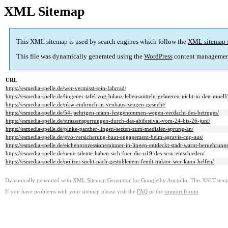
XML Sitemap
This XML sitemap is used by search engines which follow the
XML sitemap 
This file was dynamically generated using the
WordPress
content managemen
URL
https://esmedia-spelle.de/wer-vermisst-sein-fahrrad/
https://esmedia-spelle.de/lingener-tafel-zog-bilanz-lebensmitteln-gehoeren-nicht-in-den-muell/
https://esmedia-spelle.de/pkw-einbruch-in-venhaus-zeugen-gesucht/
https://esmedia-spelle.de/54-jaehrigen-mann-festgenommen-wegen-verdacht-des-betruges/
https://esmedia-spelle.de/strassensperrungen-durch-das-abifestival-vom-24-bis-26-juni/
https://esmedia-spelle.de/pinke-panther-lingen-setzen-zum-medialen-sprung-an/
https://esmedia-spelle.de/gvo-versicherung-baut-engagement-beim-agravis-cup-aus/
https://esmedia-spelle.de/eichenprozessionsspinner-in-lingen-entdeckt-stadt-warnt-beruehrun
https://esmedia-spelle.de/neue-talente-haben-sich-fuer-die-u19-des-scsv-entschieden/
https://esmedia-spelle.de/polizei-sucht-nach-gestohlenem-fendt-traktor-wer-kann-helfen/
Dynamically generated with
XML Sitemap Generator for Google
by
Auctollo
. This XSLT templ
If you have problems with your sitemap please visit the
FAQ
or the
support forum
.