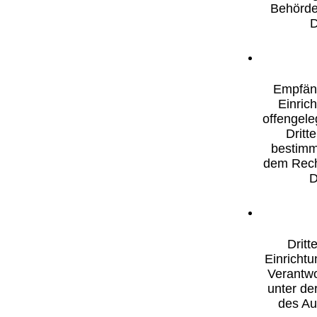
Behörde
D
Empfäng
Einric
offengele
Dritt
bestimm
dem Rech
D
Dritt
Einricht
Verantwo
unter de
des Au