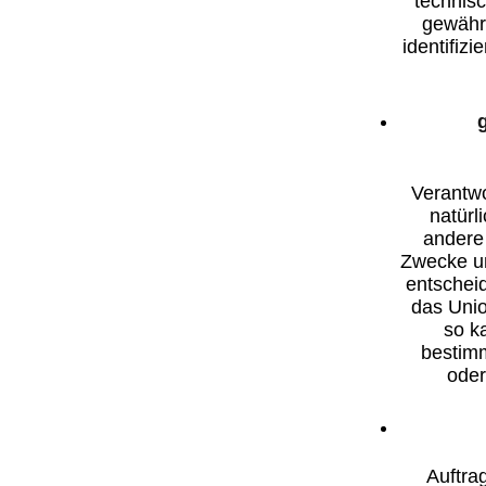
technis
gewähr
identifiz
Verantwo
natürl
andere 
Zwecke un
entscheid
das Unio
so k
bestimm
oder
Auftrag