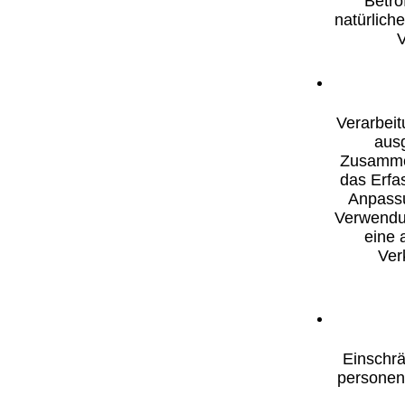
Betrof
natürlich
V
Verarbeit
ausg
Zusamme
das Erfa
Anpassu
Verwendun
eine 
Ver
Einschrä
personenb