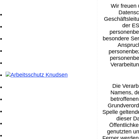
Wir freuen
Datensc
Geschäftsleit
der ES
personenbez
besondere Ser
Anspruc
personenbez
personenbez
Verarbeitun
Die Verarb
Namens, de
betroffenen
Grundverord
Spelle gelten
dieser D
Öffentlichk
genutzten un
Ferner werden 