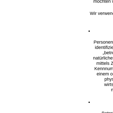
möchten w
Wir verwen
Personenb
identifiz
„betr
natürlich
mittels
Kennnumm
einem o
phys
wirt
n