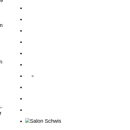
um
n
-
r