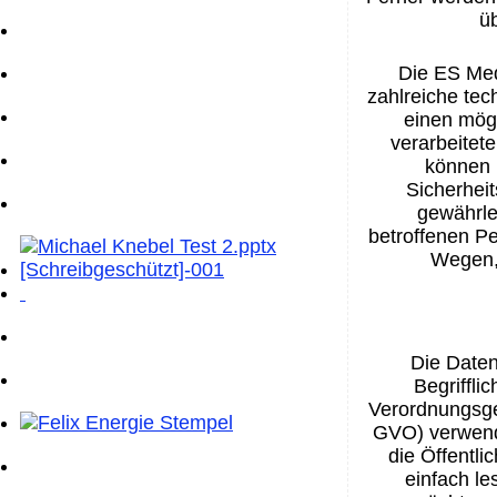
ü
Die ES Medi
zahlreiche te
einen mögl
verarbeitet
können 
Sicherheit
gewährle
betroffenen P
Wegen, 
Die Daten
Begriffli
Verordnungsge
GVO) verwende
die Öffentli
einfach le