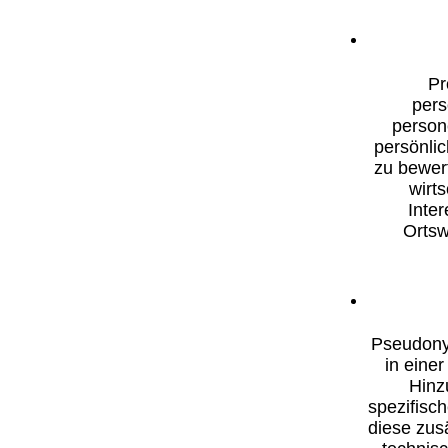
Pr
pers
person
persönlic
zu bewer
wirt
Inter
Ortsw
Pseudony
in eine
Hinz
spezifisc
diese zus