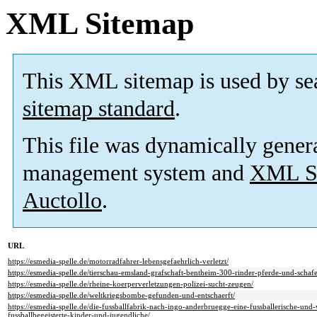
XML Sitemap
This XML sitemap is used by se
sitemap standard
.
This file was dynamically gener
management system and
XML Si
Auctollo
.
URL
https://esmedia-spelle.de/motorradfahrer-lebensgefaehrlich-verletzt/
https://esmedia-spelle.de/tierschau-emsland-grafschaft-bentheim-300-rinder-pferde-und-schafe-
https://esmedia-spelle.de/rheine-koerperverletzungen-polizei-sucht-zeugen/
https://esmedia-spelle.de/weltkriegsbombe-gefunden-und-entschaerft/
https://esmedia-spelle.de/die-fussballfabrik-nach-ingo-anderbruegge-eine-fussballerische-und-
fussballbegeisterte-kinder-und-jugendliche/