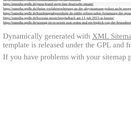
https://esmedia-spelle.de/pizza-brand-sorgt-fuer-feuerwehr-einsatz/
https://esmedia-spelle.de/rheine-vorfahrtsverletzung-an-der-aloysiusstrasse-polizei-sucht-zeuge
https://esmedia-spelle.de/bundestagsabgeordnete-de-ridder-erfreut-ueber-fortsetzung-der-spra
https://esmedia-spelle.de/borussia-moenchengladbach-am-11-juli-2015-in-luenne/
https://esmedia-spelle.de/sonntag-ist-es-soweit-zum-ersten-mal-ein-bigkick-cup-der-besonderen
Dynamically generated with
XML Sitemap
template is released under the GPL and fr
If you have problems with your sitemap p