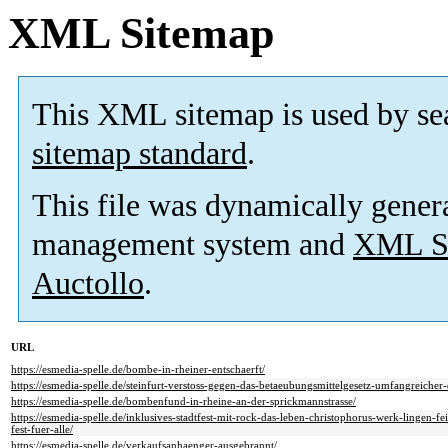
XML Sitemap
This XML sitemap is used by se
sitemap standard
.
This file was dynamically gener
management system and
XML Si
Auctollo
.
URL
https://esmedia-spelle.de/bombe-in-rheiner-entschaerft/
https://esmedia-spelle.de/steinfurt-verstoss-gegen-das-betaeubungsmittelgesetz-umfangreiche
https://esmedia-spelle.de/bombenfund-in-rheine-an-der-sprickmannstrasse/
https://esmedia-spelle.de/inklusives-stadtfest-mit-rock-das-leben-christophorus-werk-lingen-f
fest-fuer-alle/
https://esmedia-spelle.de/verkaufsanhaenger-ausgebrannt/