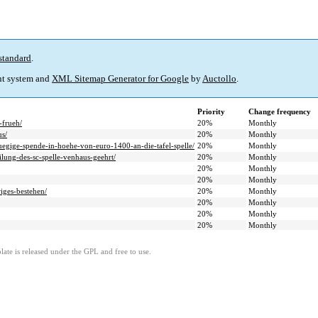
standard
.
t system and
XML Sitemap Generator for Google
by
Auctollo
.
Priority
Change frequency
-frueh/
20%
Monthly
us/
20%
Monthly
zuegige-spende-in-hoehe-von-euro-1400-an-die-tafel-spelle/
20%
Monthly
eilung-des-sc-spelle-venhaus-geehrt/
20%
Monthly
20%
Monthly
20%
Monthly
riges-bestehen/
20%
Monthly
20%
Monthly
20%
Monthly
20%
Monthly
ate is released under the GPL and free to use.