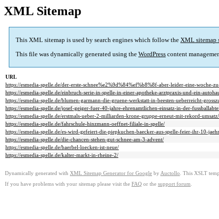
XML Sitemap
This XML sitemap is used by search engines which follow the
XML sitemap 
This file was dynamically generated using the
WordPress
content managemen
URL
https://esmedia-spelle.de/der-erste-schnee%e2%9d%84%ef%b8%8f-aber-leider-eine-woche-zu
https://esmedia-spelle.de/einbruch-serie-in-spelle-in-einer-apotheke-arztpraxis-und-ein-autoha
https://esmedia-spelle.de/blumen-garmann-die-gruene-werkstatt-in-beesten-ueberreicht-gross
https://esmedia-spelle.de/josef-geiger-fuer-40-jahre-ehrenamtlichen-einsatz-in-der-fussballabt
https://esmedia-spelle.de/erstmals-ueber-2-milliarden-krone-gruppe-erneut-mit-rekord-umsatz/
https://esmedia-spelle.de/fahrschule-hinzmann-oeffnet-filiale-in-spelle/
https://esmedia-spelle.de/es-wird-gefeiert-die-piepkuchen-baecker-aus-spelle-feier-ihr-10-jaeh
https://esmedia-spelle.de/die-chancen-stehen-gut-schnee-am-3-advent/
https://esmedia-spelle.de/baerbel-loecken-ist-neue/
https://esmedia-spelle.de/kalter-markt-in-rheine-2/
Dynamically generated with
XML Sitemap Generator for Google
by
Auctollo
. This XSLT templ
If you have problems with your sitemap please visit the
FAQ
or the
support forum
.