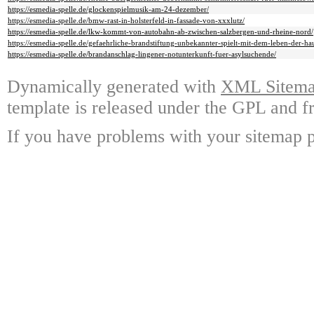
https://esmedia-spelle.de/glockenspielmusik-am-24-dezember/
https://esmedia-spelle.de/bmw-rast-in-holsterfeld-in-fassade-von-xxxlutz/
https://esmedia-spelle.de/lkw-kommt-von-autobahn-ab-zwischen-salzbergen-und-rheine-nord/
https://esmedia-spelle.de/gefaehrliche-brandstiftung-unbekannter-spielt-mit-dem-leben-der-
https://esmedia-spelle.de/brandanschlag-lingener-notunterkunft-fuer-asylsuchende/
Dynamically generated with
XML Sitemap
template is released under the GPL and fr
If you have problems with your sitemap p