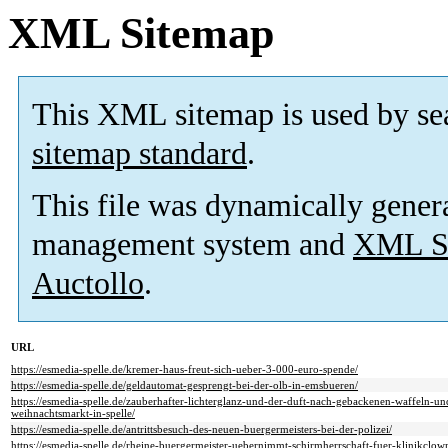
XML Sitemap
This XML sitemap is used by se
sitemap standard
.
This file was dynamically gener
management system and
XML Si
Auctollo
.
URL
https://esmedia-spelle.de/kremer-haus-freut-sich-ueber-3-000-euro-spende/
https://esmedia-spelle.de/geldautomat-gesprengt-bei-der-olb-in-emsbueren/
https://esmedia-spelle.de/zauberhafter-lichterglanz-und-der-duft-nach-gebackenen-waffeln-u
weihnachtsmarkt-in-spelle/
https://esmedia-spelle.de/antrittsbesuch-des-neuen-buergermeisters-bei-der-polizei/
https://esmedia-spelle.de/rheine-buergermeister-uebernimmt-schirmherrschaft-fuer-klinikclow