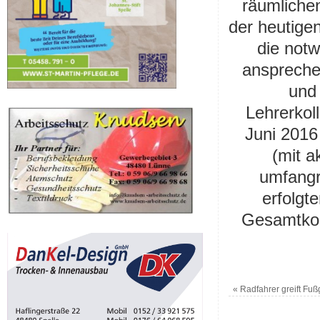
räumliche
der heutigen
die not
anspreche
und
Lehrerkol
Juni 2016
(mit a
umfangre
erfolgt
Gesamtkos
«
Radfahrer greift Fuß