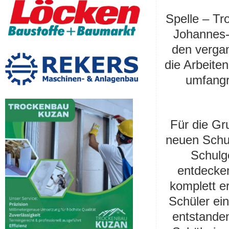
Spelle – Tr
Johannes-
den verga
die Arbeiten
umfangr
Für die Gr
neuen Schu
Schulg
entdecke
komplett e
Schüler ei
entstande