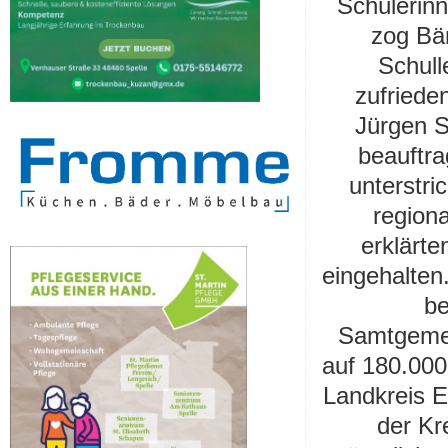
Schülerinn
zog Bä
Schull
zufriede
Jürgen 
beauftra
unterstri
region
erklärt
eingehalten
be
Samtgemei
auf 180.00
Landkreis E
der Kr