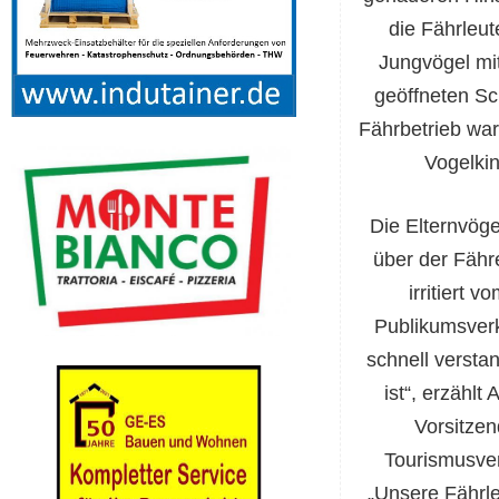
die Fährleut
Jungvögel mit
geöffneten Sc
Fährbetrieb war
Vogelkin
Die Elternvöge
über der Fähre
irritiert v
Publikumsverk
schnell versta
ist“, erzählt
Vorsitze
Tourismusve
„Unsere Fährle