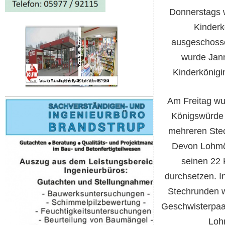
Donnerstags 
Kinderk
ausgeschosse
wurde Jann
Kinderkönigi
Am Freitag wu
Königswürde 
mehreren Ste
Devon Lohmöl
seinen 22 
durchsetzen. I
Stechrunden w
Geschwisterpaa
Lohm