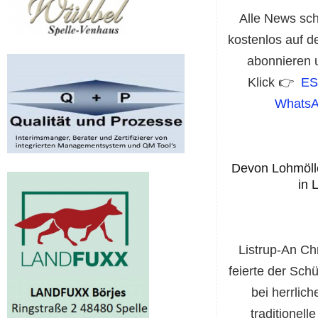
Alle News sch
kostenlos auf d
abonnieren u
Klick 👉
ES
WhatsA
Devon Lohmölle
in 
Listrup-An Ch
feierte der Sch
bei herrlic
traditionell