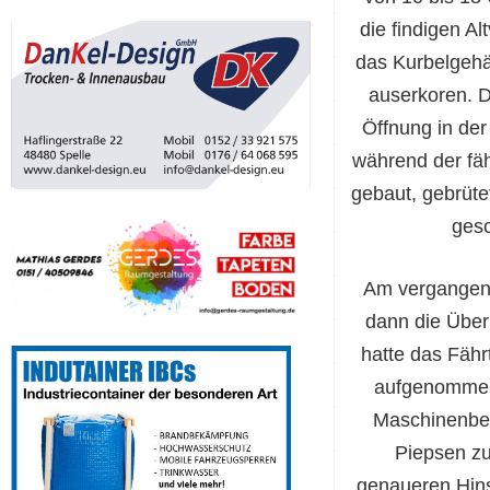
die findigen A
das Kurbelgehä
auserkoren. D
Öffnung in de
während der fähr
gebaut, gebrüte
gesc
Am vergange
dann die Übe
hatte das Fähr
aufgenommen
Maschinenber
Piepsen zu
genaueren Hin