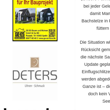
bei jeder Ge
damit Ma
Bachstelze in
fütter
Die Situation 
Rücksicht geme
die nächste Sa
Update gepla
Einflugschlitz
werden abgede
Ganze ist – d
doch kein 
See