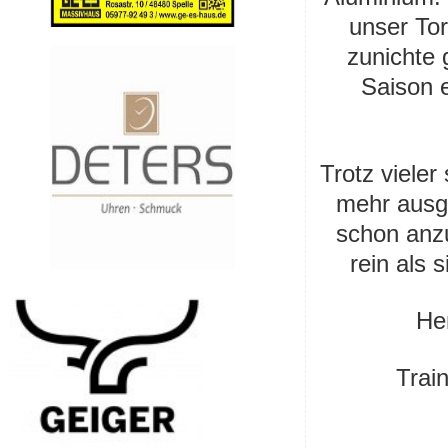
unser To
zunichte 
Saison e
Trotz viele
mehr ausg
schon anz
rein als 
He
Trai