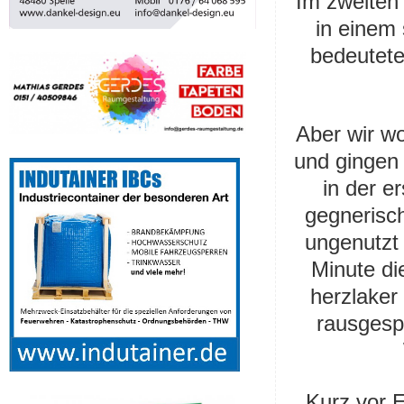
Im zweiten
in einem
bedeutete
Aber wir wo
und gingen 
in der e
gegnerisch
ungenutzt 
Minute di
herzlaker
rausgespi
Kurz vor E