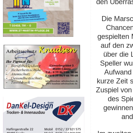
den Überras
Die Marsch
Chancen 
gespielten 
auf den z
über die 
Speller w
Aufwand 
kurze Zeit 
Zuspiel von
des Spi
gewinnen
and