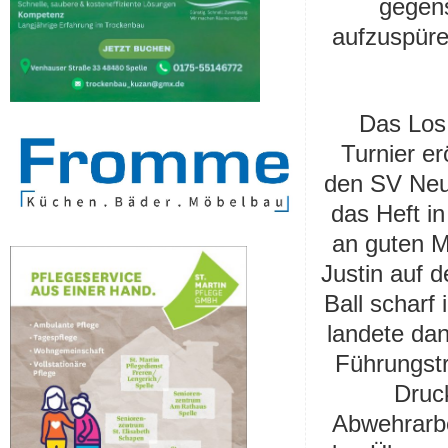
gegen
aufzuspür
Das Los
Turnier er
den SV Neu
das Heft in
an guten Mö
Justin auf d
Ball scharf
landete dan
Führungstr
Druc
Abwehrarbei