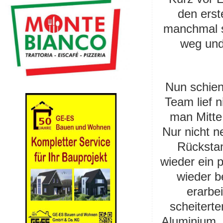
den erst
manchmal s
weg und
Nun schien
Team lief 
man Mitte 
Nur nicht n
Rückstan
wieder ein p
wieder b
erarbe
scheitert
Aluminium. 