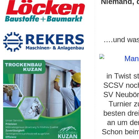
Niemand, d
….und was 
in Twist 
SCSV noch
SV Neubör
Turnier z
besten dr
an um den
Schon beim