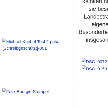
Reinken h
sie bes
Landestra
eigene
Besonderhei
insgesam