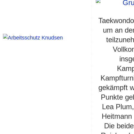
Taekwondo 
um an de
teilzune
Vollko
insg
Kampf
Kampfturni
gekämpft wi
Punkte geb
Lea Plum,
Heitmann 
Die beide