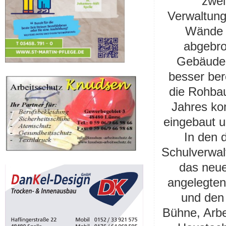
zwei
V
erwaltung
Wände 
abgebro
Gebäudea
besser ber
die Rohba
Jahres ko
eingebaut u
In den 
Schulverwal
das neu
angelegten
und den
Bühne,
Arb