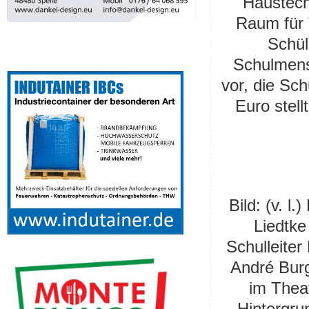
Haustech
Raum für 
Schül
Schulmen
vor, die Sc
Euro stel
l
Bild:
(v. l.
Liedtke
Schulleiter
André Burg
im Thea
Hintergru