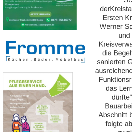
de
r
Kreist
Erste
n
Kr
Werner
Sc
und 
Kreisverw
die Begeh
sanierten G
ausreichen
Funktions
das Ler
dürfte
Bauarbei
Abschnitt 
folgte
ab