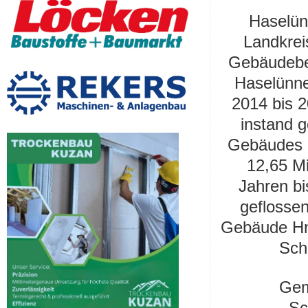
Haselü
Landkre
Gebäudeb
Haselünn
2014 bis 
instand g
Gebäudes 
12,65 M
Jahren b
geflosse
Gebäude
H
Sch
Gem
Sc