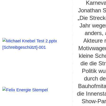
Karneva
Jonathan S
„Die Strec
Jahr wege
anders, 
Akteure 
Motivwagen
kleine Sc
die die S
Politik w
durch de
Bauhofmita
die Innenst
Show-Part