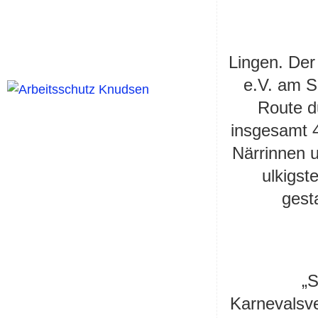
Lingen. De
e.V. am S
Route du
insgesamt 
Närrinnen u
ulkigst
gest
„S
Karnevalsve