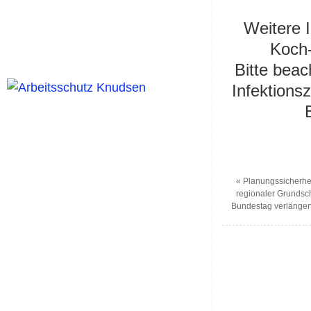
Weitere 
Koch-
Bitte beac
Infektions
«
Planungssicherh
regionaler Grunds
Bundestag verlängert