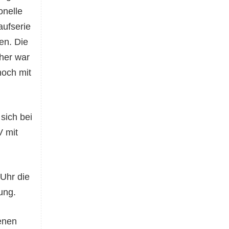
onelle
aufserie
en. Die
her war
noch mit
sich bei
 mit
Uhr die
ung.
renen