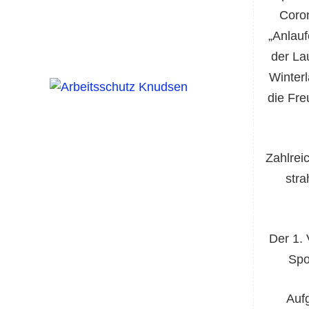
Coron
„Anlauf
der La
Winter
die Fre
Zahlrei
str
Der 1.
Spo
Aufg