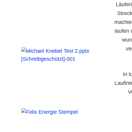
Läufer
Strec
machte 
laufen 
wurd
ve
In 
Laufint
V