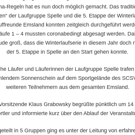
a-Regeln hat es nun doch möglich gemacht. Das traditi
en“ der Laufgruppe Spelle und die 5. Etappe der Winterl
uffreunde Emsland konnten zeitgleich durchgeführt werd
läufe 1 – 4 mussten coronabedingt abgesagt werden. Da
ude groß, dass die Winterlaufserie in diesem Jahr doch 
der 5. Etappe in Spelle an den Start gehen konnte.
che Läufer und Läuferinnen der Laufgruppe Spelle trafen 
ahlendem Sonnenschein auf dem Sportgelände des SCSV
weiteren Teilnehmern aus dem gesamten Emsland.
 Vorsitzende Klaus Grabowsky begrüßte pünktlich um 14 
rtler und informierte kurz über den Ablauf der Veranstalt
eteilt in 5 Gruppen ging es unter der Leitung von erfah