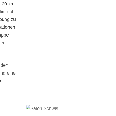
d 20 km
Himmel
ebung zu
tationen
ruppe
ten
 den
und eine
n.