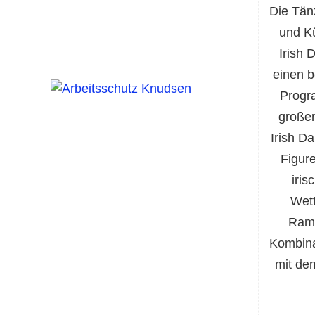
Die Tän
und Kü
Irish 
einen 
Progr
großen
Irish D
Figur
iris
Wett
Ramp
Kombina
mit de