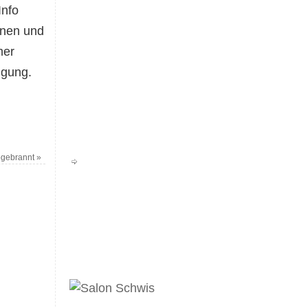
Info
nnen und
mer
ügung.
bgebrannt
»