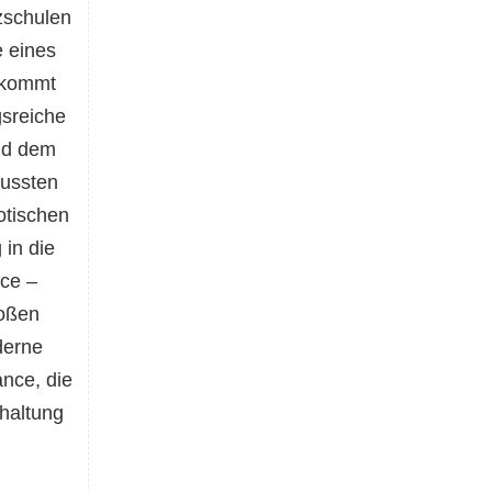
zschulen
e eines
bekommt
sreiche
nd dem
wussten
otischen
in die
nce –
roßen
derne
nce, die
haltung