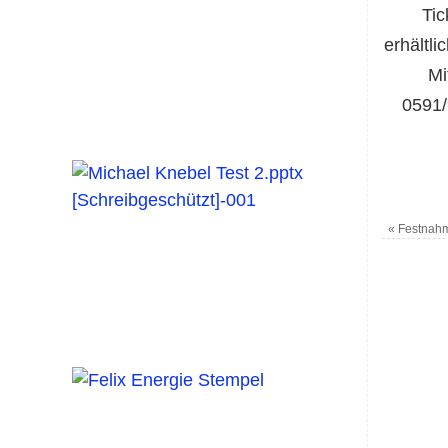
Tic
erhältl
Mi
0591/
«
Festnahm