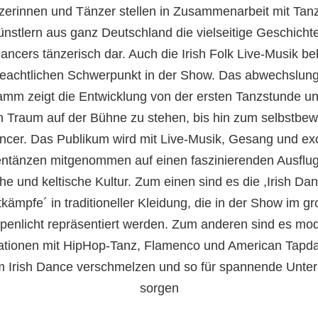
zerinnen und Tänzer stellen in Zusammenarbeit mit Tan
nstlern aus ganz Deutschland die vielseitige Geschicht
Dancers tänzerisch dar. Auch die Irish Folk Live-Musik 
beachtlichen Schwerpunkt in der Show. Das abwechslung
amm zeigt die Entwicklung von der ersten Tanzstunde u
 Traum auf der Bühne zu stehen, bis hin zum selbstbe
ancer. Das Publikum wird mit Live-Musik, Gesang und ex
entänzen mitgenommen auf einen faszinierenden Ausflug 
che und keltische Kultur. Zum einen sind es die ,Irish Da
kämpfe´ in traditioneller Kleidung, die in der Show im g
enlicht repräsentiert werden. Zum anderen sind es mo
tionen mit HipHop-Tanz, Flamenco und American Tapda
m Irish Dance verschmelzen und so für spannende Unter
sorgen