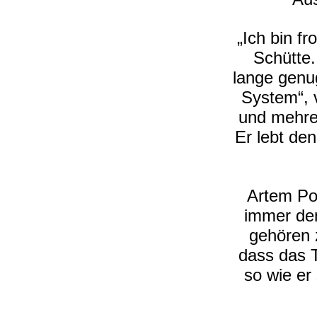
„Ich bin f
Schütte.
lange genu
System“, v
und mehre
Er lebt den
Artem Po
immer den
gehören 
dass das T
so wie er