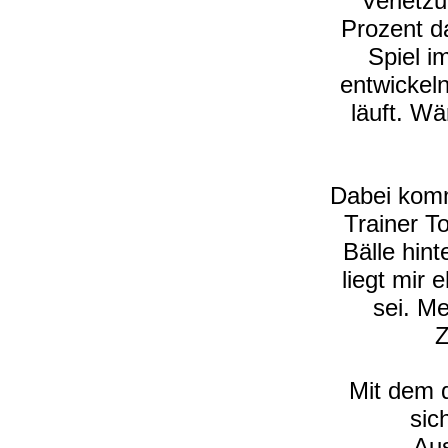
Verletzu
Prozent da
Spiel i
entwickel
läuft. Wä
Dabei komm
Trainer T
Bälle hint
liegt mir 
sei. Me
Z
Mit dem d
sic
Aus