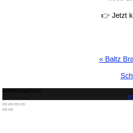
👉 Jetzt 
«
Baltz Bra
Sch
esmedia-spelle.de
ES