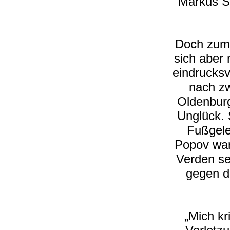
Markus Sc
Doch zum 
sich aber 
eindrucksv
nach zw
Oldenburg
Unglück. 
Fußgele
Popov war
Verden se
gegen d
„Mich kr