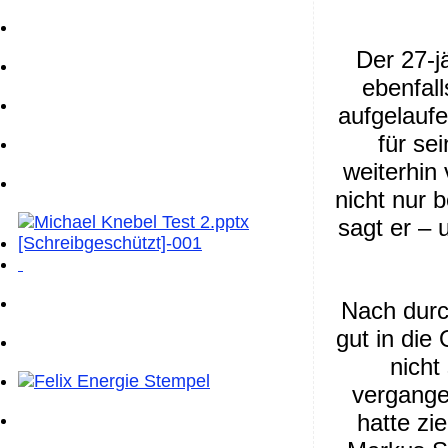
Der 27-j
ebenfal
aufgelaufe
für se
weiterhin 
nicht nur 
sagt er – 
Nach durc
gut in die 
nicht 
vergange
hatte zi