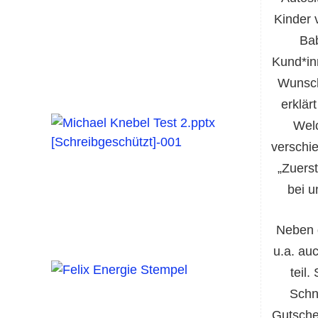
Kinder 
Bab
Kund*in
Wunsch
erklä
Wel
verschi
„Zuers
bei u
Neben 
u.a. au
teil
Schn
Gutsche