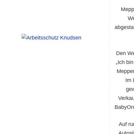
Meppe
We
abgestat
Den Weg
„Ich bi
Meppen
Im 
gew
Verkau
BabyOne
Auf ru
Autosi