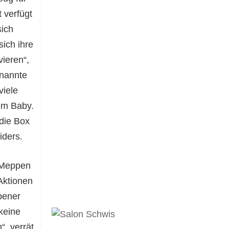
 verfügt
sich
ich ihre
ieren“,
nannte
iele
em Baby.
die Box
iders.
 Meppen
Aktionen
pener
keine
, verrät