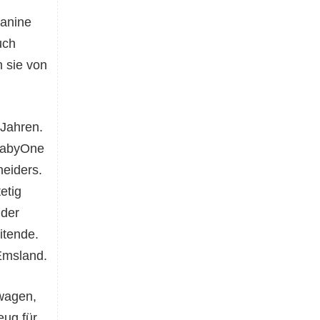
Janine
uch
n sie von
 Jahren.
 BabyOne
eiders.
etig
 der
itende.
Emsland.
rwagen,
eug für