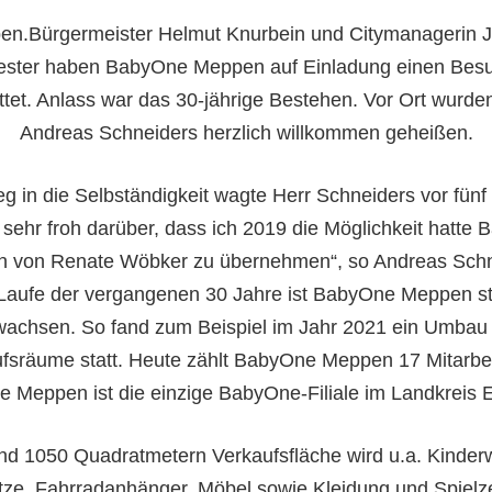
n.Bürgermeister Helmut Knurbein und Citymanagerin 
ster haben BabyOne Meppen auf Einladung einen Bes
tet. Anlass war das 30-jährige Bestehen. Vor Ort wurde
Andreas Schneiders herzlich willkommen geheißen.
 in die Selbständigkeit wagte Herr Schneiders vor fünf
n sehr froh darüber, dass ich 2019 die Möglichkeit hatte
 von Renate Wöbker zu übernehmen“, so Andreas Schn
Laufe der vergangenen 30 Jahre ist BabyOne Meppen st
achsen. So fand zum Beispiel im Jahr 2021 ein Umbau
fsräume statt. Heute zählt BabyOne Meppen 17 Mitarbe
 Meppen ist die einzige BabyOne-Filiale im Landkreis 
nd 1050 Quadratmetern Verkaufsfläche wird u.a. Kinde
tze, Fahrradanhänger, Möbel sowie Kleidung und Spielz