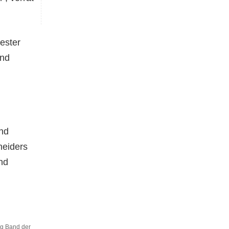
ester
und
nd
neiders
nd
ig Band der