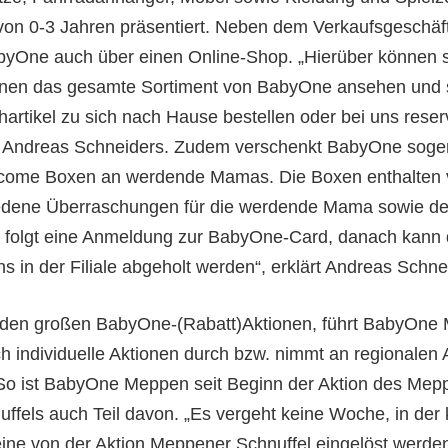
von 0-3 Jahren präsentiert. Neben dem Verkaufsgeschäft
yOne auch über einen Online-Shop. „Hierüber können 
nen das gesamte Sortiment von BabyOne ansehen und s
artikel zu sich nach Hause bestellen oder bei uns reserv
rt Andreas Schneiders. Zudem verschenkt BabyOne soge
come Boxen an werdende Mamas. Die Boxen enthalten v
edene Überraschungen für die werdende Mama sowie d
t folgt eine Anmeldung zur BabyOne-Card, danach kann 
ns in der Filiale abgeholt werden“, erklärt Andreas Schne
den großen BabyOne-(Rabatt)Aktionen, führt BabyOne
ch individuelle Aktionen durch bzw. nimmt an regionalen 
. So ist BabyOne Meppen seit Beginn der Aktion des Mep
uffels auch Teil davon. „Es vergeht keine Woche, in der 
ine von der Aktion Meppener Schnuffel eingelöst werden“