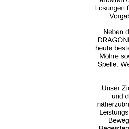
Lösungen f
Vorga
Neben de
DRAGONFLI
heute best
Möhre sow
Spelle. W
„Unser Zie
und d
näherzubri
Leistungs
Bewegu
Begeister