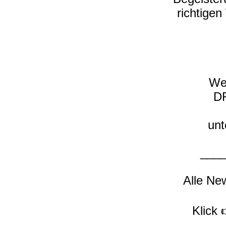
richtigen
We
DR
unt
___
Alle New
Klick