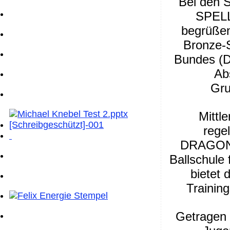
Bei den 
SPELL
begrüßen
Bronze-S
Bundes (D
Ab
Gru
Mittle
rege
DRAGONF
Ballschule
bietet 
Trainin
Getragen 