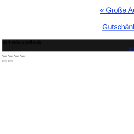
«
Große Au
Gutschänk
esmedia-spelle.de
ES