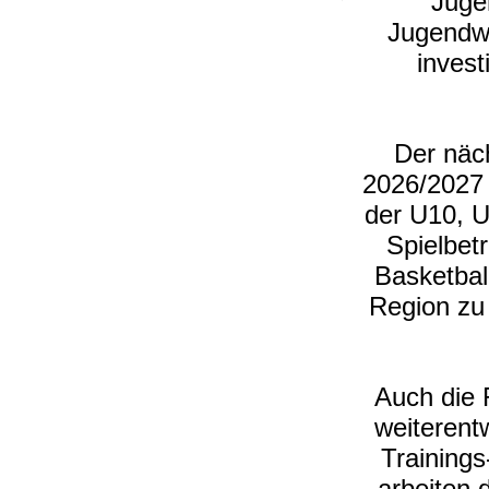
Juge
Jugendwa
invest
Der näch
2026/2027 
der U10, U
Spielbet
Basketbal
Region zu
Auch die 
weiterent
Trainings
arbeiten 