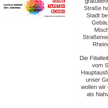
gratulier
Straße ha
Stadt b
Gebäud
Misch
Straßense
Rheine
Die Filiall
vom St
Hauptausfa
unser Ge
wollen wir
als Nah