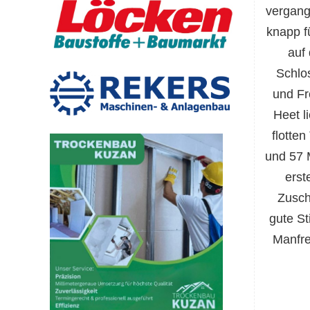
vergang
knapp f
auf
Schlo
und Fr
Heet l
flotte
und 57 M
erst
Zusch
gute St
Manfre