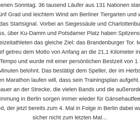
enen Sonntag. 36 tausend Läufer aus 131 Nationen sta
ünf Grad und leichtem Wind am Berliner Tiergarten und 
 das Startsignal. Vorbei an Siegessäule und Charlottenbu
ss, über Ku-Damm und Potsdamer Platz haben Spitzensp
eizeitathleten das gleiche Ziel: das Brandenburger Tor. 
ief getreu dem Motto von Anfang an die 21,1 Kilometer i
n Tempo und wurde mit einer persönlichen Bestzeit von 1
inuten belohnt. Das bestätigt dem Speller, der im Herb
en Marathon laufen will, dass sein Trainingsplan aufgeht.
auer an der Strecke, die vielen Bands und die außerorde
immung in Berlin sorgen immer wieder für Gänsehautfee
d, der jetzt bereits zum 4. Mal in Folge in Berlin dabei w
sicher nicht zum letzten Mal…