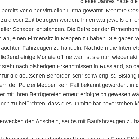
dieses Jahres hatte die 
bereits vor einer virtuellen Firma gewarnt. Mehrere Ges
zu dieser Zeit betrogen worden. Ihnen war jeweils ein 
zieller Schaden entstanden. Die Betreiber der Firmenho
 an, einen Firmensitz in Meppen zu haben. Sie gaben vo
rauchten Fahrzeugen zu handeln. Nachdem die Internets
ließend einige Monate offline war, ist sie nun wieder akti
 steht nach bisherigen Erkenntnissen in Russland, so d
f für die deutschen Behörden sehr schwierig ist. Bislang 
lern der Polizei Meppen kein Fall bekannt geworden, in 
ber mit ihren Betrügereien erneut erfolgreich gewesen wä
edoch zu befürchten, dass dies unmittelbar bevorstehen k
 erwecken den Anschein, seriös mit Baufahrzeugen zu h
Interessenten wird durch die Homepage der Firma EK I