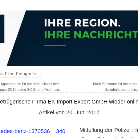
a Film- Fotografie
pperstunde für die Mini-Kicker des
Maik Surmann ist der erste
nges 2012 beim SC Spelle-Venhaus
Schülerlotsendienst
etrügerische Firma EK Import Export GmbH wieder onli
Artikel von 20. Juni 2017
Mitteilung der Polizei :