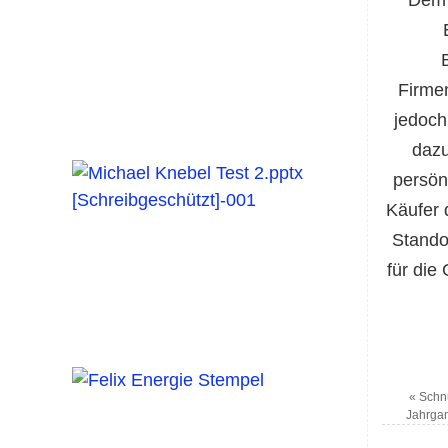
Firme
jedoch
dazu
persön
Käufer 
Standor
für die
«
Schnu
Jahrga