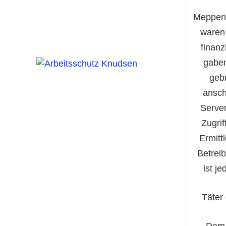
Meppen 
waren 
finan
gaben
geb
an
sch
Server
Zugrif
Ermitt
Betrei
ist j
Täter
Dem 