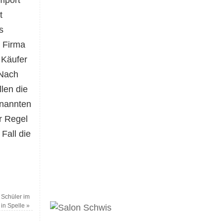
t
s
 Firma
 Käufer
 Nach
len die
enannten
r Regel
Fall die
 Schüler im
 in Spelle
»