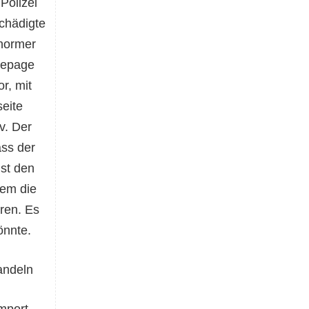
Polizei
chädigte
enormer
mepage
r, mit
eite
v. Der
ass der
ist den
dem die
ren. Es
önnte.
andeln
mport