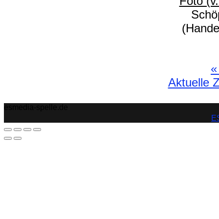
Foto (v.
Schö
(Hande
«
Aktuelle 
esmedia-spelle.de
ES