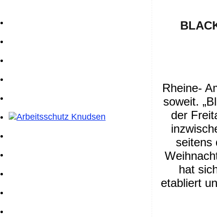
BLACK 
Rheine- Am
soweit. „B
der Frei
inzwische
seitens
Weihnacht
hat sic
etabliert 