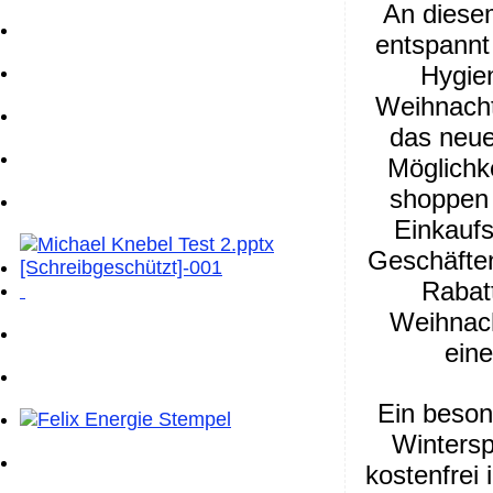
An diese
entspannt 
Hygie
Weihnacht
das neue
Möglichk
shoppen 
Einkauf
Geschäften
Rabatt
Weihnacht
eine
Ein beson
Wintersp
kostenfrei