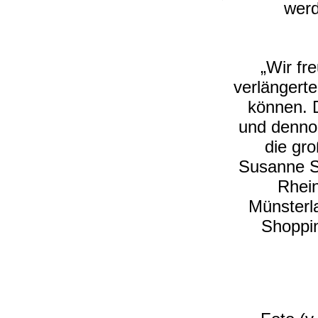
werd
„Wir fr
verlängert
können. D
und dennoc
die gro
Susanne S
Rhein
Münsterl
Shoppin