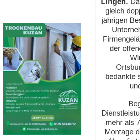
Lingen.
Da
gleich do
jährigen Be
Unterne
Firmengelä
der offen
Wi
Ortsbür
bedankte 
un
Beg
Dienstleist
mehr als 7
Montage de