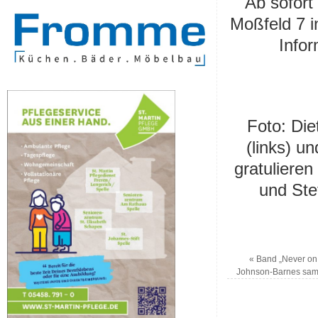
Ab sofort
Moßfeld 7 i
Infor
Foto: Die
(links) u
gratulieren
und Ste
«
Band „Never on 
Johnson-Barnes sam