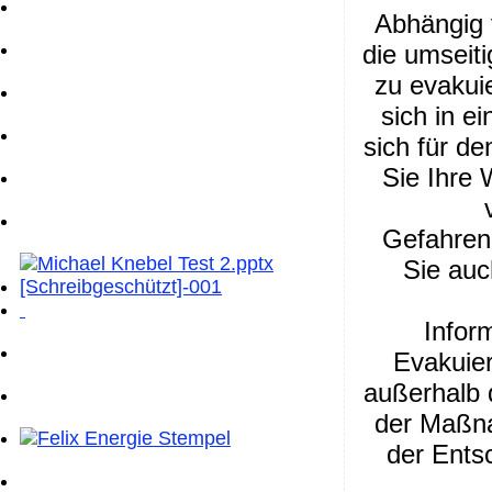
Abhängig 
die umseit
zu evakui
sich in e
sich für de
Sie Ihre 
Gefahren
Sie auc
Infor
Evakuier
außerhalb 
der Maßn
der Entsc