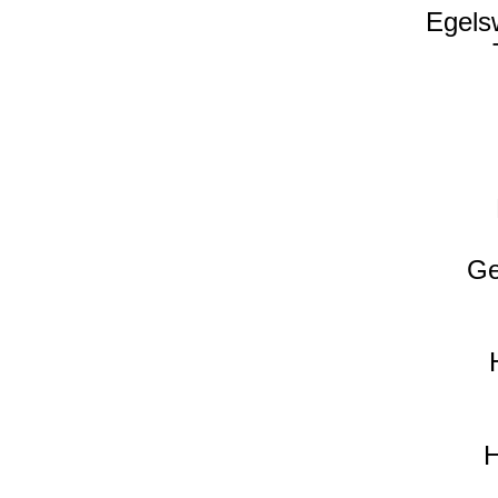
Egels
Ge
H