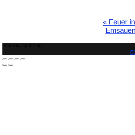
«
Feuer in 
Emsauen-S
esmedia-spelle.de
ES