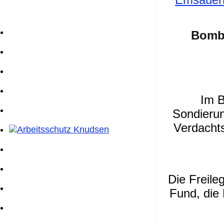
Bombe
Im B
Sondierun
Verdachts
Die Freile
Fund, die