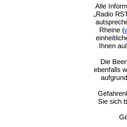
Alle Infor
„Radio RST
autsprech
Rheine (
einheitli
Ihnen au
Die Bee
ebenfalls 
aufgrund
Gefahrenb
Sie sich 
Ge