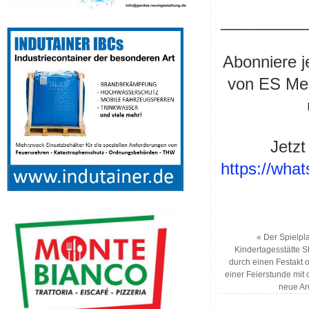
_________
Abonniere j
von ES Med
Jetzt
https://wh
«
Der Spielpla
Kindertagesstätte S
durch einen Festakt o
einer Feierstunde mit 
neue Ar