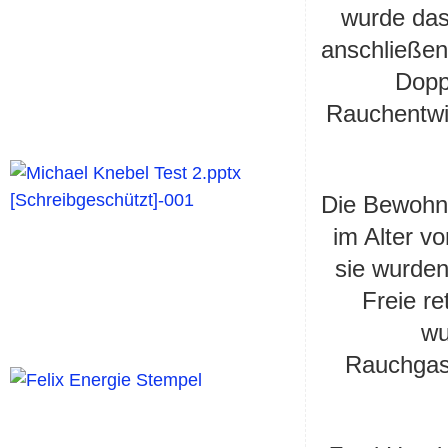
wurde das
anschließen
Dopp
Rauchentwic
Die Bewohne
im Alter v
sie wurden
Freie re
wu
Rauchgasv