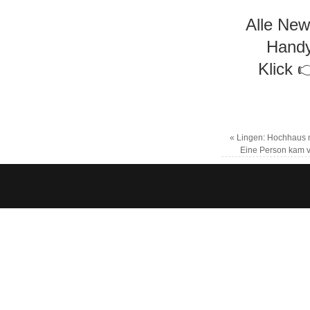
Alle New
Handy
Klick 
«
Lingen: Hochhaus n
Eine Person kam v