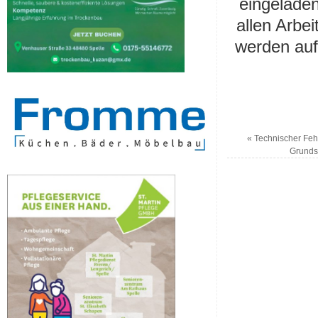
eingeladen
allen Arb
werden au
«
Technischer Feh
Grunds