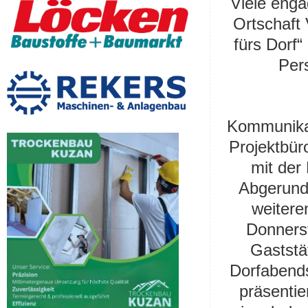
Viele enga
Ortschaft
fürs Dorf
Pers
Kommunika
Projektbür
mit der
Abgerunde
weitere
Donnerst
Gaststä
Dorfabends
präsentier