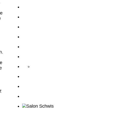
s
ge
e
m
.
e
e
z
,