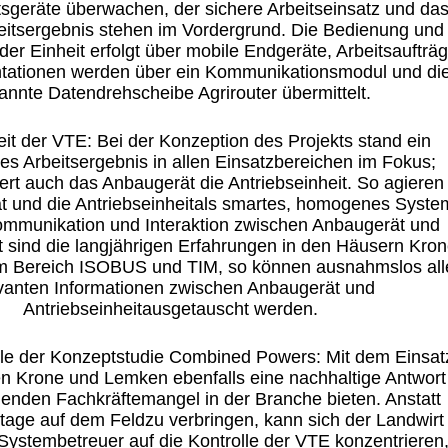
tsgeräte überwachen, der sichere Arbeitseinsatz und da
eitsergebnis stehen im Vordergrund
. Die
Bedienung und
er Einheit erfolg
t
über mobile Endgeräte
, Arbeitsaufträ
ationen werden über ein Kommunikationsmodul und di
annte
Datendrehscheibe
Agrirouter
übermittelt
.
it der VTE: Bei der Konzeption de
s Projekts
stand ein
es Arbeitsergebnis in allen Einsatzbereichen im Fokus;
uert auch das Anbaugerät
die Antriebseinheit
. So agieren
t
und die Antriebseinheit
als smarte
s
, homogene
s
Syste
ommunikation und Interaktion zwischen Anbaugerät und
t
sind die langjährigen Erfahrungen in den Häusern
K
ron
m Bereich ISOBUS und TIM, so können ausnahmslos all
vanten Informationen zwischen Anbaugerät und
Antriebseinheit
ausgetauscht werden
.
ile
der Konzeptstudie
Combined
Powers: Mit dem Einsat
en
K
rone
und
L
emken
ebenfalls eine nachhaltige Antwort
henden Fachkräftemangel in der Branche
bieten
. Anstatt
stage
auf dem Feld
zu verbringen, kann sich der Landwirt
Systembetreuer auf die Kontrolle der VTE konzentrieren