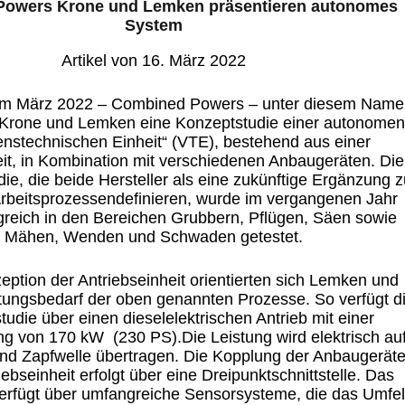
owers Krone und Lemken präsentieren autonomes
System
Artikel von 16. März 2022
 im März 2022 –
Combined
Powers – unter diesem Name
K
rone
und
L
emken
ein
e Konzeptstudie
einer autonomen
enstechnischen Einheit“ (VTE), bestehend aus einer
it
,
in Kombination mit verschiedenen Anbaugeräten
.
Die
die, die beide Hersteller als eine zukünftige Ergänzung 
rbeitsprozessen
definieren, wurde im vergangenen Jahr
lgreich in den Bereichen Grubbern, Pflügen, Säen sowie
Mähen, Wenden
und
Schwaden
getestet.
zeption
der Antriebseinheit
orientierten sich
L
emken
und
ungsbedarf der oben genannten Prozesse.
So verfügt
d
tudie über einen
dieselelektrische
n
Antrieb
mit einer
ng von
170 kW (23
0
PS).
Die Leistung wird elektrisch au
nd Zapfwelle übertragen.
Die Kopplung der Anbaugerät
iebseinheit
erfolgt über
eine Dreipunktschnittstelle
.
Das
erfügt über umfangreiche Sensorsysteme, die das Umfe