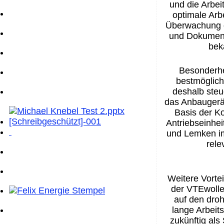
und die Arbei
optimale Arb
Überwachung d
und Dokument
bek
Besonderhe
bestmöglich
deshalb ste
das
Anbaugerä
Basis der K
Antriebseinhei
und L
emken
i
rele
Weitere Vorte
de
r
VTE
woll
auf den dro
lange Arbeit
zukünftig
als 