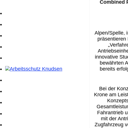
Combined P
Alpen/
Spelle,
präsentieren
„Verfahr
Antriebseinhe
innovative
S
tu
bewährten
A
bereits erfo
Bei der Kon
K
rone
am Leist
Konzepts
Gesamtleistu
Fahrantrieb u
mit der Antr
Zugfahrzeug
v