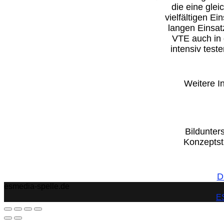
die eine gleic
vielfältigen E
langen Einsat
VTE auch in
intensiv teste
W
eitere
In
Bildunters
Konzepts
D
esmedia-spelle.de
ES