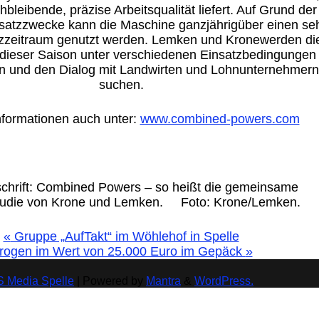
hbleibende, präzise Arbeitsqualität liefert.
Auf Grund der
insatzzwecke kann die Maschine
ganzjährig
über einen
se
zzeitraum genutzt werden.
L
emken und Krone
werden di
 dieser Saison
unter verschiedenen Einsatzbedingungen
n
und den Dialog mit Landwirten und Lohnunternehmern
suchen.
formationen
auch unter:
www.combined-powers.com
chrift:
Combined
Powers – so heißt
die gemeinsame
tudie von Krone und Lemken. Foto: Krone/Lemken.
«
Gruppe „AufTakt“ im Wöhlehof in Spelle
rogen im Wert von 25.000 Euro im Gepäck
»
 Media Spelle
| Powered by
Mantra
&
WordPress.