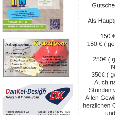
Gutschei
Als Haupt
150 €
150 € ( g
250€ ( 
N
350€ ( 
Auch na
Stunden w
Allen Gewi
herzlichen 
und