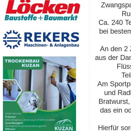
Zwangspa
Ru
Ca. 240 T
bei beste
An den 2 
aus der Dam
Flüs
Tei
Am Sportp
und Rad
Bratwurst
das ein o
Hierfür so