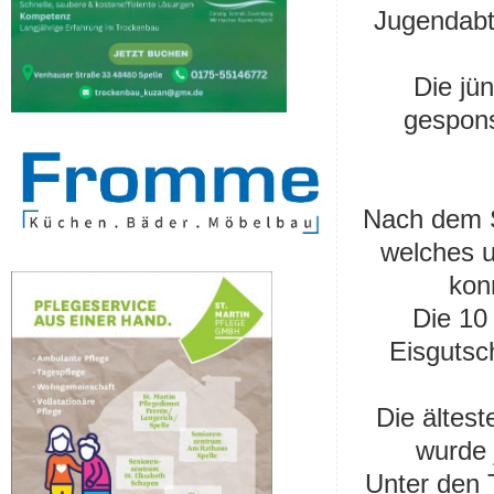
Jugendabt
Die jü
gespons
Nach dem S
welches u
kon
Die 10 
Eisgutsc
Die ältest
wurde 
Unter den 