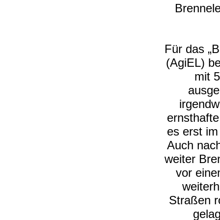
Brennele
Für das „
(AgiEL) b
mit 
ausge
irgendwa
ernsthaft
es erst i
Auch nac
weiter Bre
vor ein
weiterh
Straßen r
gelag