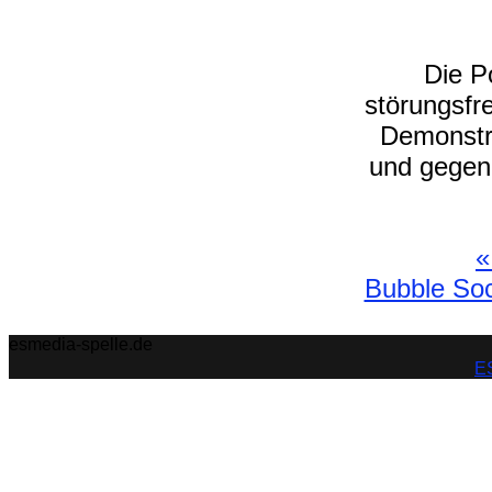
Die P
störungsfr
Demonstr
und gegen
«
Bubble Soc
esmedia-spelle.de
ES