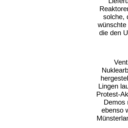
Liefer
Reaktoren
solche, 
wünschte 
die den 
Vent
Nuklearb
hergeste
Lingen la
Protest-A
Demos m
ebenso w
Münsterla