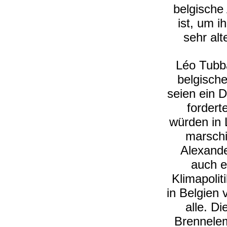
belgische
ist, um i
sehr alt
Léo Tubb
belgische
seien ein 
fordert
würden in 
marschi
Alexande
auch e
Klimapolit
in Belgien 
alle. D
Brennelem