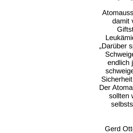
Atomauss
damit 
Gift
Leukämie
„Darüber s
Schweige
endlich
schweige
Sicherhei
Der Atomau
sollten
selbsts
Gerd Ott