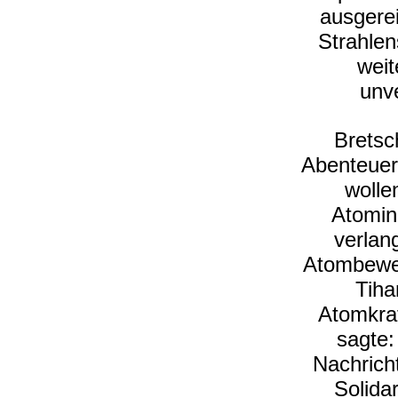
ausgerei
Strahle
weit
unve
Bretsc
Abenteuer
wolle
Atomin
verlan
Atombeweg
Tiha
Atomkra
sagte:
Nachricht
Solidar