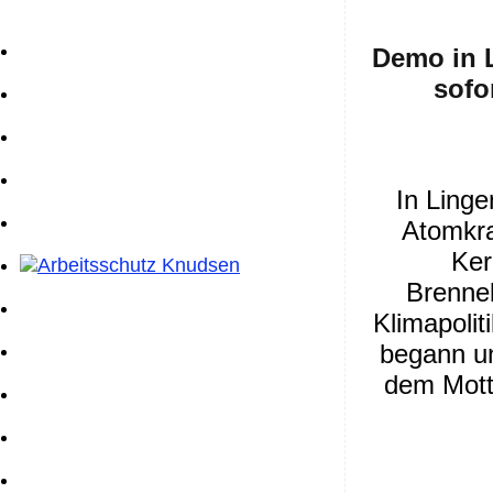
Demo in 
sofo
In Ling
Atomkraf
Ker
Brenne
Klimapolit
begann un
dem Motto