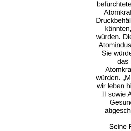
befürchtet
Atomkraf
Druckbehält
könnten
würden. Di
Atomindust
Sie würd
das 
Atomkra
würden. „Ma
wir leben 
II sowie 
Gesund
abgeschal
Seine 