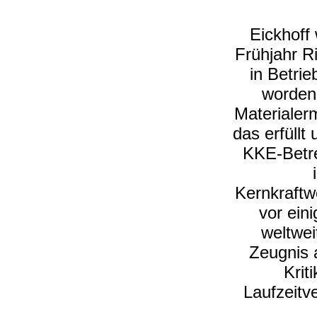
Eickhoff
Frühjahr R
in Betri
worden 
Materialer
das erfüllt
KKE-Betre
Kernkraftw
vor ein
weltwei
Zeugnis 
Krit
Laufzeitv