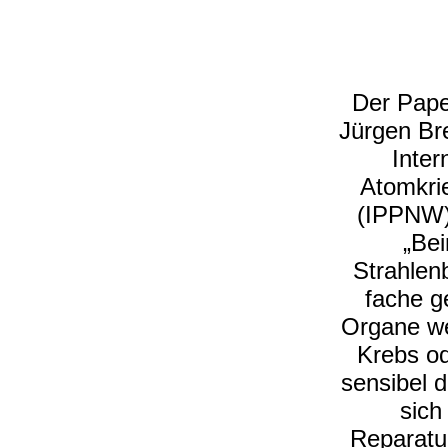
Der Pape
Jürgen Br
Inter
Atomkrie
(IPPNW),
„Be
Strahlen
fache g
Organe we
Krebs o
sensibel d
sich
Reparatu