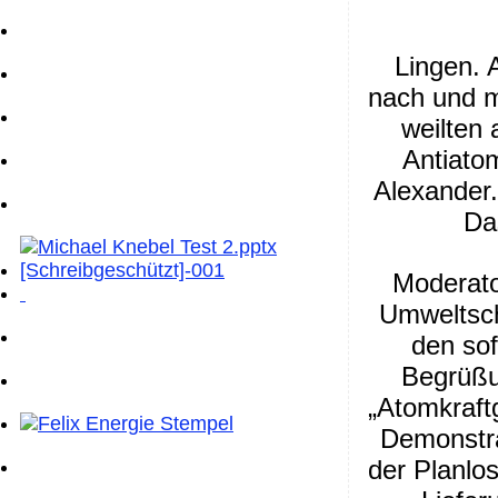
Lingen. 
nach und m
weilten 
Antiato
Alexander.
Das
Moderato
Umweltsch
den sof
Begrüßu
„Atomkraft
Demonstra
der Planlos