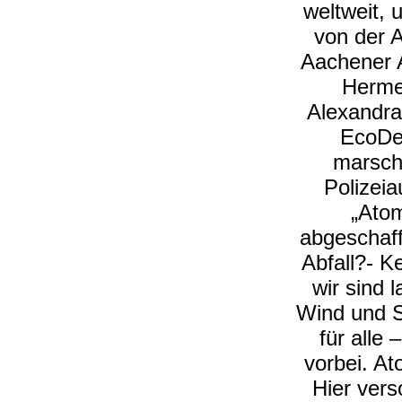
weltweit,
von der 
Aachener 
Hermey
Alexandra
EcoDef
marsch
Polizeia
„Atom
abgeschafft
Abfall?- K
wir sind l
Wind und S
für alle
vorbei. At
Hier vers