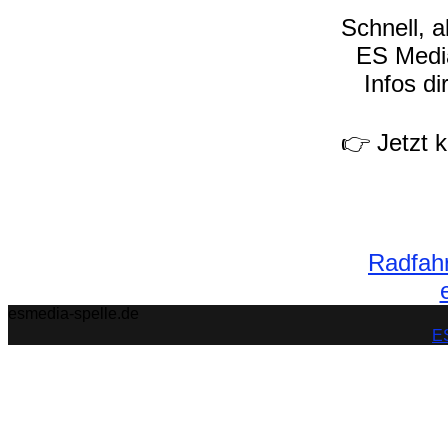
Schnell, 
ES Media
Infos di
👉 Jetzt 
Radfahr
esmedia-spelle.de
ES