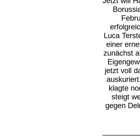
Jetzt will 
Borussi
Febru
erfolgrei
Luca Terst
einer erne
zunächst al
Eigengewä
jetzt voll
auskurier
klagte n
steigt w
gegen Delm
_________