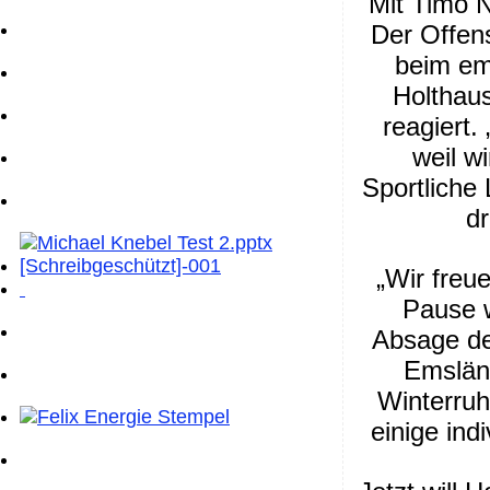
Mit Timo N
Der Offens
beim em
Holthaus
reagiert.
weil w
Sportliche 
dr
„Wir freu
Pause w
Absage de
Emsländ
Winterruhe
einige in