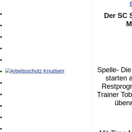
Der SC 
M
Spelle- Di
starten 
Restprog
Trainer Tob
überw