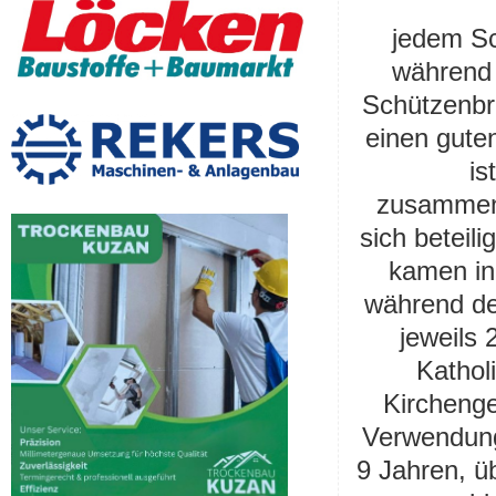
jedem S
während 
Schützenbru
einen gute
is
zusammeng
sich beteil
kamen in
während d
jeweils 
Kathol
Kircheng
Verwendung
9 Jahren, üb