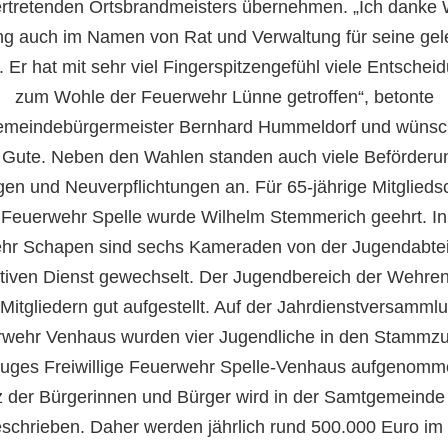
ertretenden Ortsbrandmeisters übernehmen. „Ich danke
ing auch im Namen von Rat und Verwaltung für seine gele
. Er hat mit sehr viel Fingerspitzengefühl viele Entsche
zum Wohle der Feuerwehr Lünne getroffen“, betonte
meindebürgermeister Bernhard Hummeldorf und wünsc
s Gute. Neben den Wahlen standen auch viele Beförderu
en und Neuverpflichtungen an. Für 65-jährige Mitgliedsc
 Feuerwehr Spelle wurde Wilhelm Stemmerich geehrt. In
hr Schapen sind sechs Kameraden von der Jugendabtei
tiven Dienst gewechselt. Der Jugendbereich der Wehren 
 Mitgliedern gut aufgestellt. Auf der Jahrdienstversamml
wehr Venhaus wurden vier Jugendliche in den Stammz
uges Freiwillige Feuerwehr Spelle-Venhaus aufgenomm
 der Bürgerinnen und Bürger wird in der Samtgemeinde
schrieben. Daher werden jährlich rund 500.000 Euro im