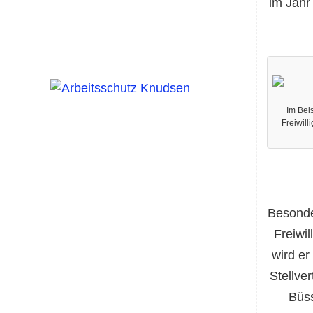
im Jahr
Im Bei
Freiwil
Besonde
Freiwil
wird e
Stellve
Büss