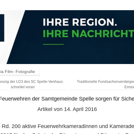
a Film- Fotografie
nung der U23 des SC Spelle-Venhaus
Traditionelle Fundsachenversteige
schreitet voran
Emsl
Feuerwehren der Samtgemeinde Spelle sorgen für Siche
Artikel von 14. April 2016
– Rd. 200 aktive Feuerwehrkameradinnen und Kamerad