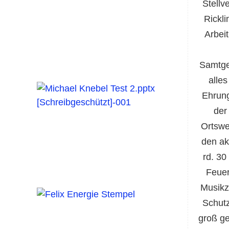
Stellv
Rickl
Arbeit
Samtge
alle
Ehrung
der
Ortswe
den ak
rd. 30
Feuer
Musikz
Schutz
groß ge