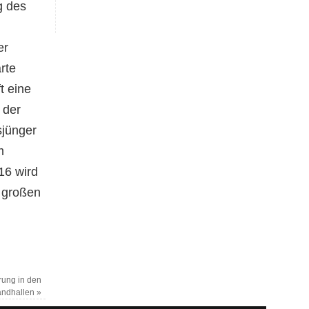
g des
er
rte
t eine
 der
sjünger
m
16 wird
 großen
rung in den
andhallen
»