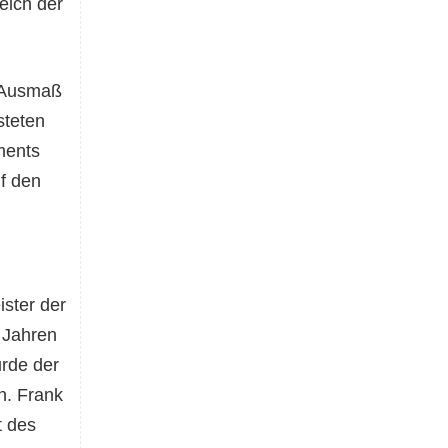
eich der
 Ausmaß
steten
ents
f den
ster der
8 Jahren
rde der
n. Frank
t des