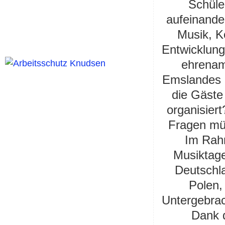
Schüle
aufeinande
Musik, K
Entwicklung
ehrenam
Emslandes 
die Gäste
organisier
Fragen müs
Im Rah
Musiktag
Deutschl
Polen,
Untergebra
Dank d