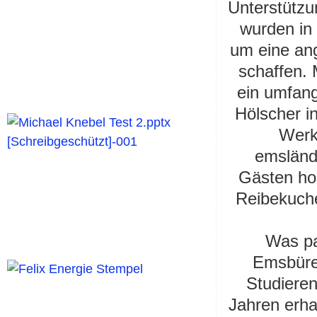
Unterstütz
wurden in
um eine ang
schaffen. 
ein umfang
Hölscher i
Werk 
emsländi
Gästen ho
Reibekuche
Was pa
Emsbüre
Studieren
Jahren erhal