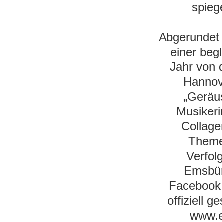
spiege
Abgerundet 
einer beg
Jahr von 
Hannov
„Geräus
Musikeri
Collage
Theme
Verfol
Emsbür
Facebook!
offiziell 
www.e