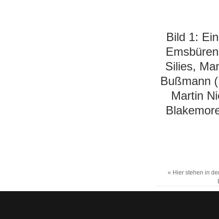
Bild 1: Ei
Emsbürene
Silies, Ma
Bußmann (F
Martin N
Blakemore
«
Hier stehen in d