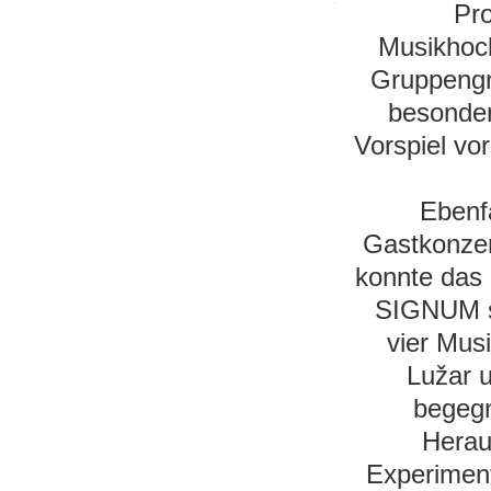
Pro
Musikhoch
Gruppengr
besonder
Vorspiel vo
Ebenfa
Gastkonzer
konnte das 
SIGNUM sa
vier Mus
Lužar u
begegn
Herau
Experiment