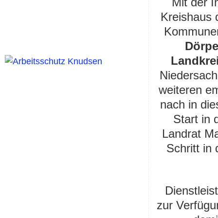
Mit der 
Kreishaus 
Kommun
Dörp
Landkre
Niedersachs
weiteren e
nach in di
Start in
Landrat Ma
Schritt in
Dienstleis
zur Verfügu