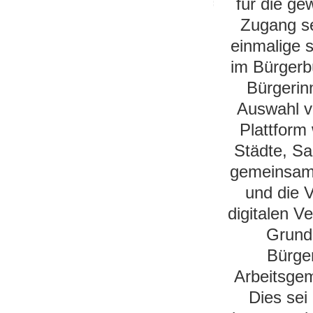
für die ge
Zugang se
einmalige s
im Bürgerb
Bürgerinn
Auswahl vo
Plattform
Städte, S
gemeinsam
und die 
digitalen V
Grunds
Bürge
Arbeitsge
Dies sei