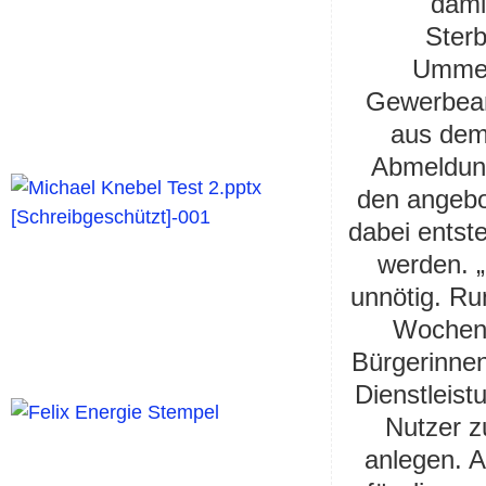
dami
Ster
Ummel
Gewerbea
aus dem
Abmeldung
den angebot
dabei entst
werden. 
unnötig. Ru
Wochene
Bürgerinnen
Dienstleist
Nutzer z
anlegen. A