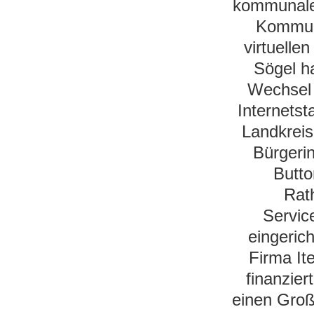
kommunale
Kommune
virtuelle
Sögel h
Wechsel 
Internetst
Landkrei
Bürgeri
Butto
Rat
Servic
eingerich
Firma It
finanzie
einen Groß