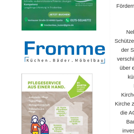
Förderm
Neb
Schütze
der S
versch
über 
kü
Kirch
Kirche z
die A
Bau
inve