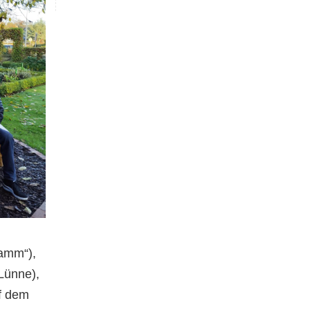
Damm“),
Lünne),
uf dem