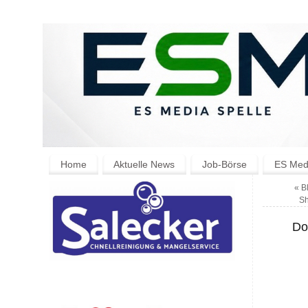
Home
Aktuelle News
Job-Börse
ES Medi
«
Bl
Sh
Do