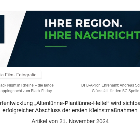
a Film- Fotografie
ack Night in Rheine – die lange
DFB-Aktion Ehrenamt: Andreas Schu
oppingnacht zum Black Friday
Glücksfall für den SC Spel
rfentwicklung „Altenlünne-Plantlünne-Heitel“ wird sichtba
erfolgreicher Abschluss der ersten Kleinstmaßnahmen
Artikel von 21. November 2024