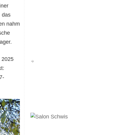
iner
m das
men nahm
ische
ager.
r 2025
t:
7-