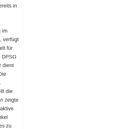
reits in
g im
 verfügt
lt für
er DPSG
 dient
Die
.
lt die
n zeigte
aktive
nkel
es zu