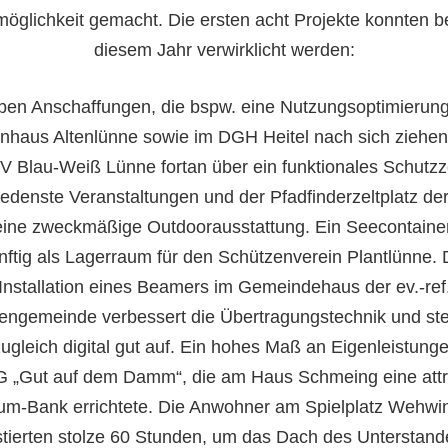
öglichkeit gemacht. Die ersten acht Projekte konnten be
diesem Jahr verwirklicht werden:
en Anschaffungen, die bspw. eine Nutzungsoptimierun
nhaus Altenlünne sowie im DGH Heitel nach sich ziehen,
V Blau-Weiß Lünne fortan über ein funktionales Schutzze
iedenste Veranstaltungen und der Pfadfinderzeltplatz d
eine zweckmäßige Outdoorausstattung. Ein Seecontainer
nftig als Lagerraum für den Schützenverein Plantlünne. 
Installation eines Beamers im Gemeindehaus der ev.-ref
engemeinde verbessert die Übertragungstechnik und stel
ugleich digital gut auf. Ein hohes Maß an Eigenleistunge
G „Gut auf dem Damm“, die am Haus Schmeing eine attr
m-Bank errichtete. Die Anwohner am Spielplatz Wehwi
stierten stolze 60 Stunden, um das Dach des Unterstand