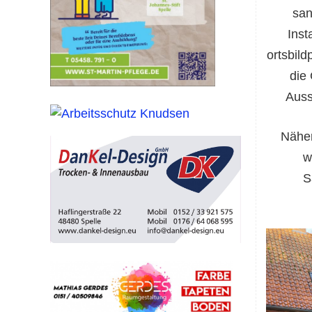
san
Inst
ortsbil
die 
Auss
Näher
w
S