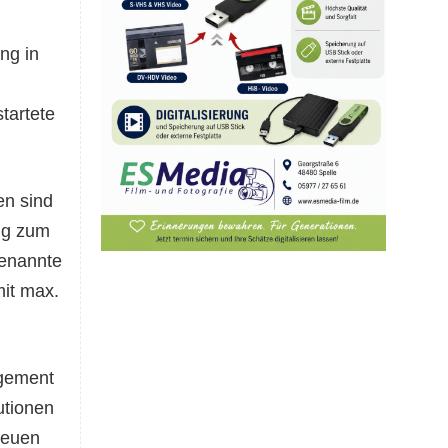
ng in
tartete
en sind
ng zum
genannte
mit max.
agement
utionen
neuen