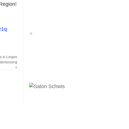
 Region!
z1q
s in Lingen
ederlassung
»