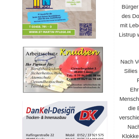
Bürger
des Do
mit Leb
Listrup 
Nach Vo
Silie
Ehr
Mensche
die 
verschi
Nach
Klokke