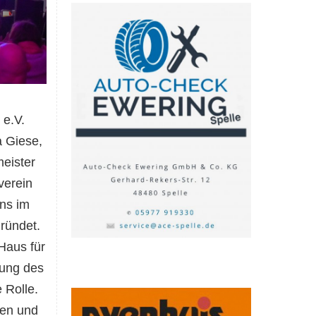
 e.V.
a Giese,
eister
verein
ns im
ründet.
Haus
für
rung des
 Rolle.
nen und