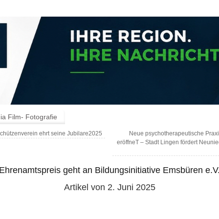
a Film- Fotografie
chützenverein ehrt seine Jubilare2025
Neue psychotherapeutische Praxi
eröffneT – Stadt Lingen fördert Neuni
Ehrenamtspreis geht an Bildungsinitiative Emsbüren e.V
Artikel von 2. Juni 2025