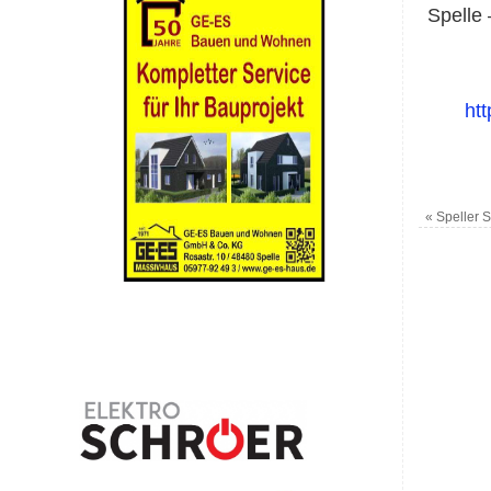
Spelle 
ht
«
Speller S