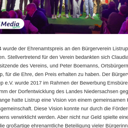
 wurde der Ehrenamtspreis an den Bürgerverein Listrup
n. Stellvertretend für den Verein bedankten sich Claudi
rsitzende des Vereins, und Peter Boemanns, Ortsbürgerm
up, für die Ehre, den Preis erhalten zu haben. Der Bürger
rup e.V. wurde 2017 im Rahmen der Bewerbung Emsbüre
mm der Dorfentwicklung des Landes Niedersachsen geg
ange hatte Listrup
eine
Vision von einem
gemeinsamen 
sgemeinschaft. Diese Vision konnte nur durch die Förde
ens verwirklicht werden. Aber nicht nur Geld spielte eine
ie großartige ehrenamtliche Beteiligung vieler Bürgerin