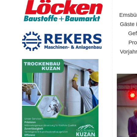
Emsbür
Gäste 
Gef
Pro
Vorjah