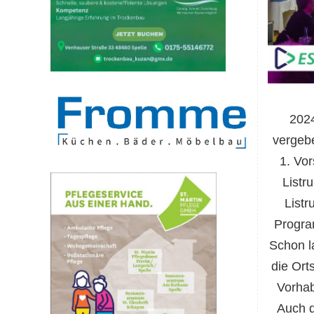
2024
vergebe
1. Vo
Listr
List
Progra
Schon l
die Ort
Vorhab
Auch d