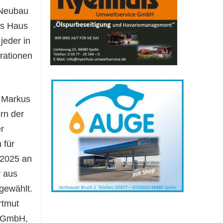
Neubau
das Haus
jeder in
rationen
r Markus
ern
der
r
 für
 2025 an
y aus
gewählt.
rtmut
n GmbH
,