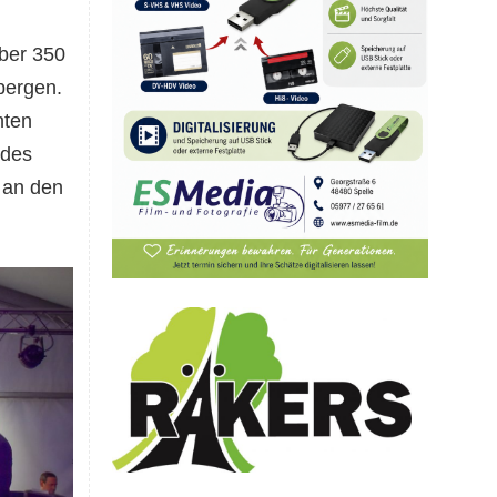
ber 350
bergen.
nten
 des
 an den