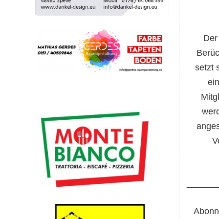
Der 
Berüc
setzt
s
ei
Mitg
wer
anges
V
______
Abonni