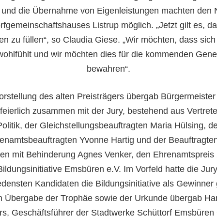
 und die Übernahme von Eigenleistungen machten d
en 
rfgemeinschaftshauses Listrup
möglich. „Jetzt gilt es, 
en zu füllen“, so Claudia Giese. „Wir möchten, dass sich 
wohlfühlt und wir möchten die
s
für die kommenden Gene
bewahren“.
rstellung des alten Preisträgers übergab Bürgermeiste
s feierlich zusammen mit der Jury, bestehend aus Vertret
Politik, der Gleichstellungsbeauftragten Maria Hülsing, de
enamtsbeauftragten Yvonne Hartig und der Beauftragten
n mit Behinderung Agnes Venker, den Ehrenamtspreis
Bildungsinitiative Emsbüren e.V. Im Vorfeld hatte die Jur
edensten Kandidaten die Bildungsinitiative als Gewinner 
 Übergabe der Trophäe sowie der Urkunde übergab Ha
rs, Geschäftsführer der Stadtwerke Schüttorf Emsbüre