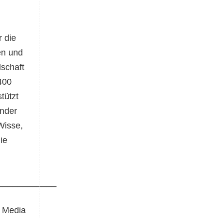
r die
en und
dschaft
400
tützt
ender
Wisse,
ie
____________
 Media