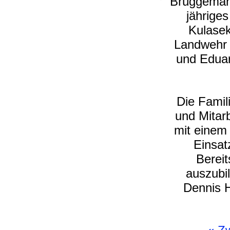
Brüggemann
jährige
Kulase
Landwehr 
und Eduar
Die Famili
und Mitarb
mit einem 
Einsat
Berei
auszubi
Dennis H