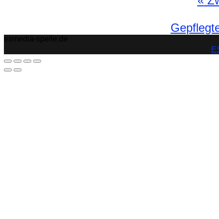
«
Zwe
Gepflegte
esmedia-spelle.de
ES