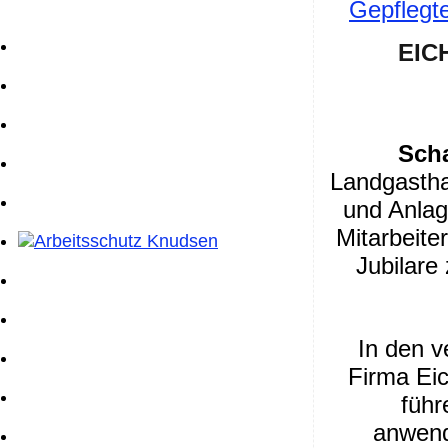
Gepflegte
EICH
Sch
Landgastha
und Anlag
Mitarbeite
Jubilar
In den v
Firma Eic
führ
anwend