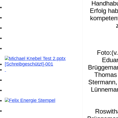
Handhabu
Erfolg ha
kompetent
Foto:(v.
Eduar
Brüggemann
Thomas 
Stermann,
Lünneman
Roswith