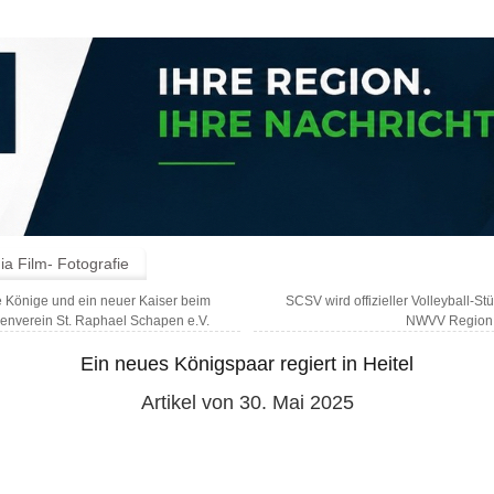
a Film- Fotografie
Könige und ein neuer Kaiser beim
SCSV wird offizieller Volleyball-St
enverein St. Raphael Schapen e.V.
NWVV Region
Ein neues Königspaar regiert in Heitel
Artikel von 30. Mai 2025