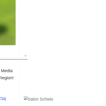
____________
 Media
 Region!
z1q