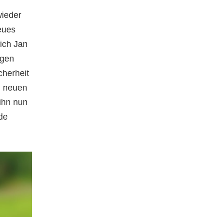
wieder
eues
ich Jan
egen
cherheit
m neuen
ihn nun
de