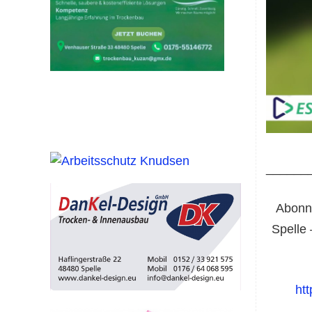
______
Abonni
Spelle 
ht