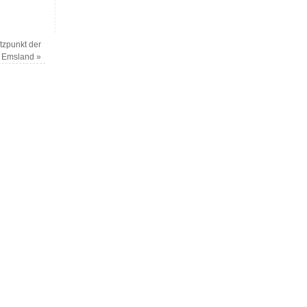
ützpunkt der
 Emsland
»