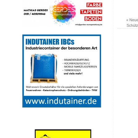
«
Neue 
Schütz