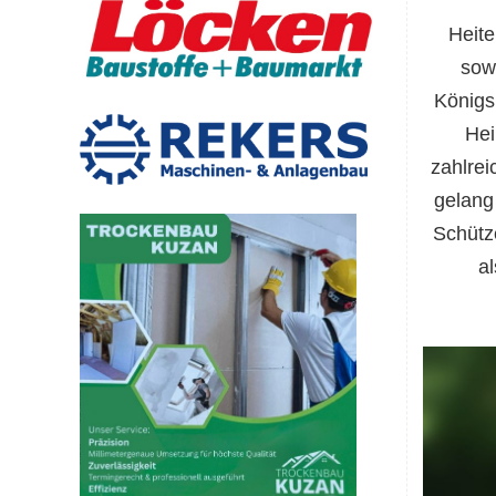
Heite
sow
Königs
Hei
zahlrei
gelang
Schütz
a