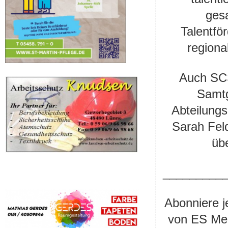
ges
Talentfö
regiona
Auch SCS
Samtg
Abteilungs
Sarah Feld
üb
_________
Abonniere j
von ES Med